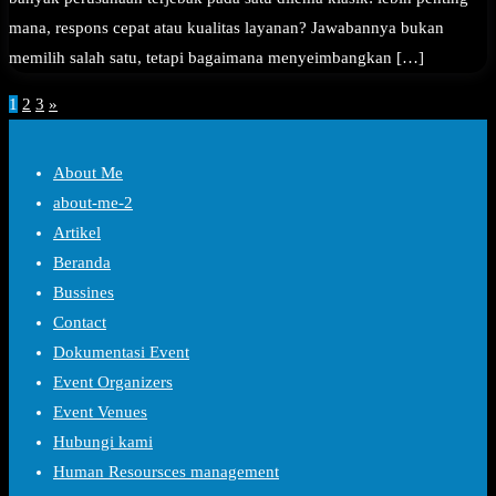
mana, respons cepat atau kualitas layanan? Jawabannya bukan
memilih salah satu, tetapi bagaimana menyeimbangkan […]
Paginasi
1
2
3
»
pos
About Me
about-me-2
Artikel
Beranda
Bussines
Contact
Dokumentasi Event
Event Organizers
Event Venues
Hubungi kami
Human Resoursces management