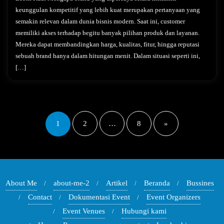
keunggulan kompetitif yang lebih kuat merupakan pertanyaan yang
semakin relevan dalam dunia bisnis modern. Saat ini, customer
memiliki akses terhadap begitu banyak pilihan produk dan layanan.
Mereka dapat membandingkan harga, kualitas, fitur, hingga reputasi
sebuah brand hanya dalam hitungan menit. Dalam situasi seperti ini,
[…]
Paginasi
pos
1
2
…
8
»
About Me
about-me-2
Artikel
Beranda
Bussines
Contact
Dokumentasi Event
Event Organizers
Event Venues
Hubungi kami