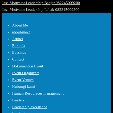
Jasa Motivator Leadership Banjar 082245009200
Jasa Motivator Leadership Lebak 082245009200
About Me
about-me-2
Artikel
Beranda
Bussines
Contact
Dokumentasi Event
Event Organizers
Event Venues
Hubungi kami
Human Resoursces management
Leadership
Leadership excellence