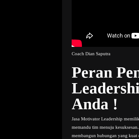
Coach Dian Saputra
Peran Pen
Leadersh
Anda !
Jasa Motivator Leadership memili
memandu tim menuju kesuksesan. 
membangun hubungan yang kuat den