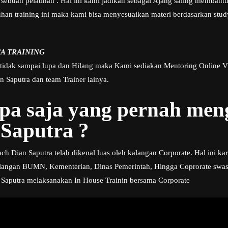
sebuah pelatihan . Hal ini kami jadikan sebagai Ajang saling membant
n training ini maka kami bisa menyesuaikan materi berdasarkan study
A TRAINING
 tidak sampai lupa dan Hilang maka Kami sediakan Mentoring Online V
 Saputra dan team Trainer lainya.
apa saja yang pernah me
Saputra ?
h Dian Saputra telah dikenal luas oleh kalangan Corporate. Hal ini kar
angan BUMN, Kementerian, Dinas Pemerintah, Hingga Coprorate swasta
 Saputra melaksanakan In House Trainin bersama Corporate