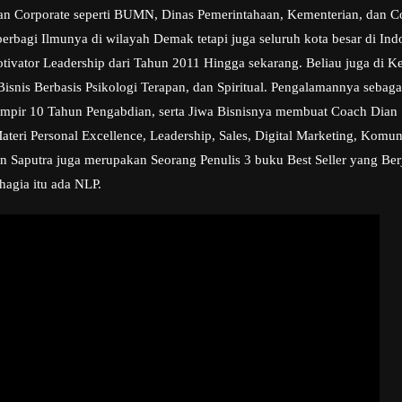
ngan Corporate seperti BUMN, Dinas Pemerintahaan, Kementerian, dan C
erbagi Ilmunya di wilayah Demak tetapi juga seluruh kota besar di Ind
otivator Leadership dari Tahun 2011 Hingga sekarang. Beliau juga di K
is Berbasis Psikologi Terapan, dan Spiritual. Pengalamannya sebaga
mpir 10 Tahun Pengabdian, serta Jiwa Bisnisnya membuat Coach Dian 
ri Personal Excellence, Leadership, Sales, Digital Marketing, Komunik
an Saputra juga merupakan Seorang Penulis 3 buku Best Seller yang Berj
hagia itu ada NLP.