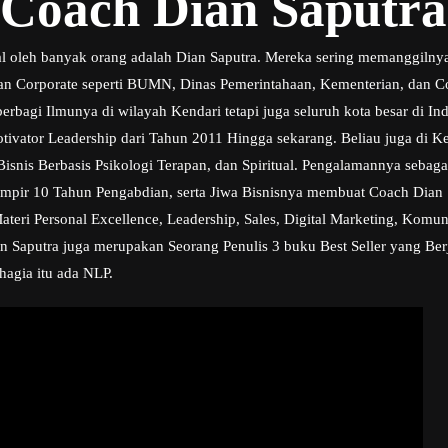
 Coach Dian Saputra
al oleh banyak orang adalah Dian Saputra. Mereka sering memanggilny
ngan Corporate seperti BUMN, Dinas Pemerintahaan, Kementerian, dan C
erbagi Ilmunya di wilayah Kendari tetapi juga seluruh kota besar di In
otivator Leadership dari Tahun 2011 Hingga sekarang. Beliau juga di K
is Berbasis Psikologi Terapan, dan Spiritual. Pengalamannya sebaga
mpir 10 Tahun Pengabdian, serta Jiwa Bisnisnya membuat Coach Dian 
ri Personal Excellence, Leadership, Sales, Digital Marketing, Komunik
an Saputra juga merupakan Seorang Penulis 3 buku Best Seller yang Berj
hagia itu ada NLP.