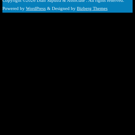
Copyright ©2026 Dian Saputra & Associate . All rights reserved.
Powered by
WordPress
&
Designed by
Bizberg Themes