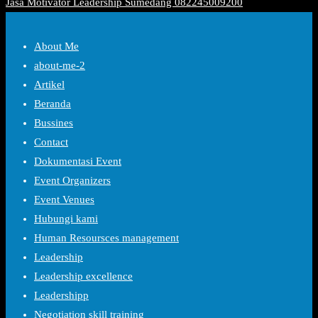
Jasa Motivator Leadership Sumedang 082245009200
About Me
about-me-2
Artikel
Beranda
Bussines
Contact
Dokumentasi Event
Event Organizers
Event Venues
Hubungi kami
Human Resoursces management
Leadership
Leadership excellence
Leadershipp
Negotiation skill training