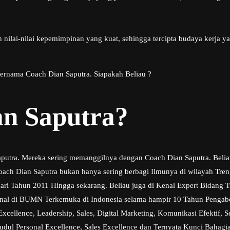
ilai-nilai kepemimpinan yang kuat, sehingga tercipta budaya kerja 
Bernama Coach Dian Saputra. Siapakah Beliau ?
an Saputra?
aputra. Mereka sering memanggilnya dengan Coach Dian Saputra. Belia
ch Dian Saputra bukan hanya sering berbagi Ilmunya di wilayah Trengga
 dari Tahun 2011 Hingga sekarang. Beliau juga di Kenal Expert Bidan
sional di BUMN Terkemuka di Indonesia selama hampir 10 Tahun Pengab
ellence, Leadership, Sales, Digital Marketing, Komunikasi Efektif, Se
udul Personal Excellence, Sales Excellence dan Ternyata Kunci Bahagia