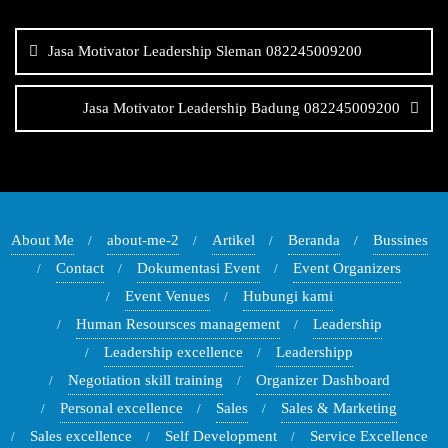
Navigasi
pos
Jasa Motivator Leadership Sleman 082245009200
Jasa Motivator Leadership Badung 082245009200
About Me
about-me-2
Artikel
Beranda
Bussines
Contact
Dokumentasi Event
Event Organizers
Event Venues
Hubungi kami
Human Resoursces management
Leadership
Leadership excellence
Leadershipp
Negotiation skill training
Organizer Dashboard
Personal excellence
Sales
Sales & Marketing
Sales excellence
Self Development
Service Excellence