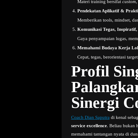
Materi training bersifat
custom
,
Pendekatan Aplikatif & Prakti
Memberikan tools, mindset, dan
Komunikasi Tegas, Inspiratif,
Gaya penyampaian lugas, memb
Memahami Budaya Kerja Loka
Cepat, tegas, berorientasi target
Profil Si
Palangkar
Sinergi C
Coach Dian Saputra
di kenal seba
service excellence
. Beliau bukan 
memahami tantangan nyata di dunia