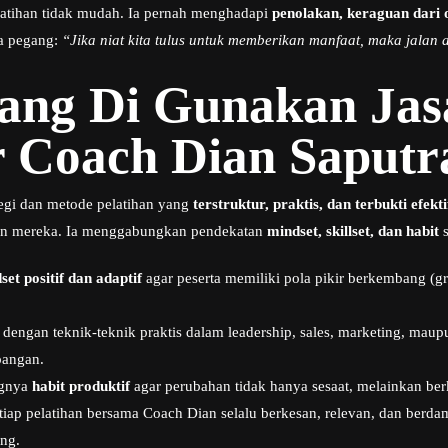
elatihan tidak mudah. Ia pernah menghadapi
penolakan, keraguan dari o
ia pegang:
“Jika niat kita tulus untuk memberikan manfaat, maka jalan 
yang Di Gunakan Jas
r Coach Dian Saputr
tegi dan metode pelatihan yang
terstruktur, praktis, dan terbukti efekti
an mereka. Ia menggabungkan pendekatan
mindset, skillset, dan habit
s
set positif dan adaptif
agar peserta memiliki pola pikir berkembang (gr
t
dengan teknik-teknik praktis dalam leadership, sales, marketing, maup
pangan.
ngnya
habit produktif
agar perubahan tidak hanya sesaat, melainkan ber
tiap pelatihan bersama Coach Dian selalu berkesan, relevan, dan berd
ang.