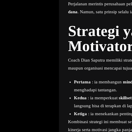
Perjalanan merintis perusahaan p
dana
. Namun, satu prinsip selalu 
Strategi 
Motivato
Coach Dian Saputra memiliki stra
maupun organisasi mencapai tuju
Pertama
: ia membangun
mind
menghadapi tantangan.
Kedua
: ia memperkuat
skillse
langsung bisa di terapkan di la
Ketiga
: ia menekankan penti
Kombinasi strategi ini membuat se
kinerja serta motivasi jangka panj