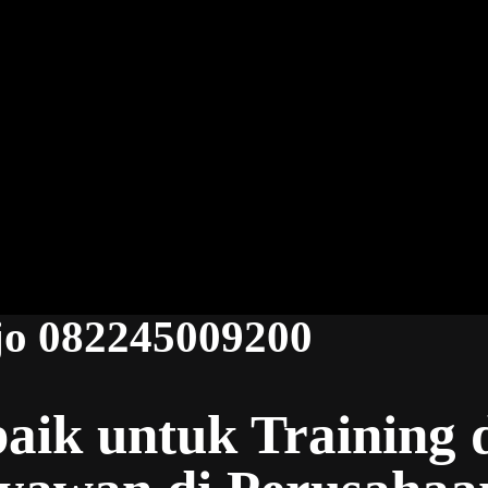
jo 082245009200
baik untuk Training 