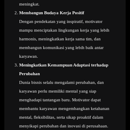
meningkat.
Membangun Budaya Kerja Positif
Dengan pendekatan yang inspiratif, motivator
mampu menciptakan lingkungan kerja yang lebih
harmonis, meningkatkan kerja sama tim, dan
membangun komunikasi yang lebih baik antar
karyawan.
Meningkatkan Kemampuan Adaptasi terhadap
Perubahan
Dunia bisnis selalu mengalami perubahan, dan
karyawan perlu memiliki mental yang siap
menghadapi tantangan baru. Motivator dapat
membantu karyawan mengembangkan ketahanan
mental, fleksibilitas, serta sikap proaktif dalam
menyikapi perubahan dan inovasi di perusahaan.