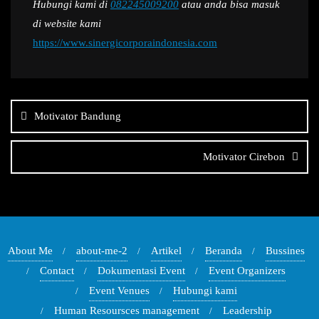
Hubungi kami di
082245009200
atau anda bisa masuk
di website kami
https://www.sinergicorporaindonesia.com
Navigasi
pos
Motivator Bandung
Motivator Cirebon
About Me
about-me-2
Artikel
Beranda
Bussines
Contact
Dokumentasi Event
Event Organizers
Event Venues
Hubungi kami
Human Resoursces management
Leadership