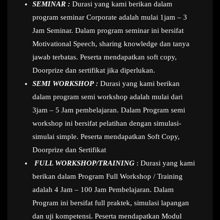
SEMINAR :
Durasi yang kami berikan dalam
program seminar Corporate adalah mulai 1jam – 3
Jam Seminar. Dalam program seminar ini bersifat
Motivational Speech, sharing knowledge dan tanya
jawab terbatas. Peserta mendapatkan soft copy,
Doorprize dan sertifikat jika diperlukan.
SEMI WORKSHOP :
Durasi yang kami berikan
dalam program semi workshop adalah mulai dari
3jam – 5 Jam pembelajaran. Dalam Program semi
workshop ini bersifat pelatihan dengan simulasi-
simulai simple. Peserta mendapatkan Soft Copy,
Doorprize dan Sertifikat
FULL WORKSHOP/TRAINING
: Durasi yang kami
berikan dalam Program Full Workshop / Training
adalah 4 Jam – 100 Jam Pembelajaran. Dalam
Program ini bersifat full praktek, simulasi lapangan
dan uji kompetensi. Peserta mendapatkan Modul