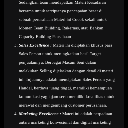
Sedangkan team mendapatkan Materi Kesadaran
bersama untuk terciptanya pencapaian besar di
sebuah perusahaan Materi ini Cocok sekali untuk
Momen Team Building, Rakernas, atau Bahkan
Capacity Building Peusahaan
Sales Excellence :
Materi ini diciptakan khusus para
Sales Person untuk meningkatkan hasil Target
penjualannya. Berbagai Macam Seni dalam
melakukan Selling dijelaskan dengan detail di materi
ini. Tujuannya adalah menciptakan Sales Person yang
Handal, berdaya juang tinggi, memiliki kemampuan
komunikasi yag tajam serta memiliki kreatifitas untuk
merawat dan mengembang customer perusahaan.
Marketing Excellence :
Materi ini adalah perpaduan
antara marketing konvesional dan digital marketing