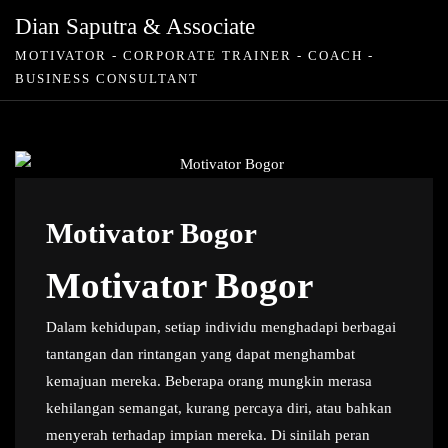
Skip
Dian Saputra & Associate
to
MOTIVATOR - CORPORATE TRAINER - COACH -
content
BUSINESS CONSULTANT
Motivator Bogor
Motivator Bogor
Dalam kehidupan, setiap individu menghadapi berbagai
tantangan dan rintangan yang dapat menghambat
kemajuan mereka. Beberapa orang mungkin merasa
kehilangan semangat, kurang percaya diri, atau bahkan
menyerah terhadap impian mereka. Di sinilah peran