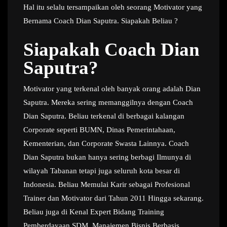
Hal itu selalu tersampaikan oleh seorang Motivator yang
Bernama Coach Dian Saputra. Siapakah Beliau ?
Siapakah Coach Dian
Saputra?
Motivator yang terkenal oleh banyak orang adalah Dian
Saputra. Mereka sering memanggilnya dengan Coach
Dian Saputra. Beliau terkenal di berbagai kalangan
Corporate seperti BUMN, Dinas Pemerintahaan,
Kementerian, dan Corporate Swasta Lainnya. Coach
Dian Saputra bukan hanya sering berbagi Ilmunya di
wilayah Tabanan tetapi juga seluruh kota besar di
Indonesia. Beliau Memulai Karir sebagai Profesional
Trainer dan Motivator dari Tahun 2011 Hingga sekarang.
Beliau juga di Kenal Expert Bidang Training
Pemberdayaan SDM, Manajemen Bisnis Berbasis