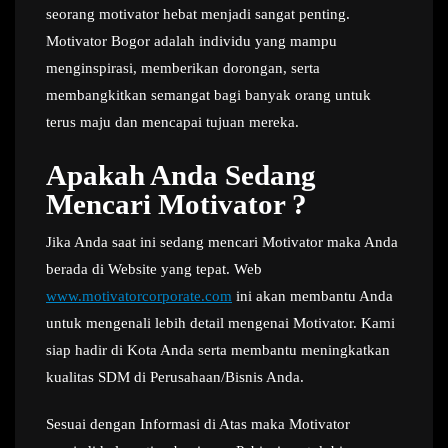
seorang motivator hebat menjadi sangat penting.
Motivator Bogor adalah individu yang mampu
menginspirasi, memberikan dorongan, serta
membangkitkan semangat bagi banyak orang untuk
terus maju dan mencapai tujuan mereka.
Apakah Anda Sedang
Mencari Motivator ?
Jika Anda saat ini sedang mencari Motivator maka Anda
berada di Website yang tepat. Web
www.motivatorcorporate.com
ini akan membantu Anda
untuk mengenali lebih detail mengenai Motivator. Kami
siap hadir di Kota Anda serta membantu meningkatkan
kualitas SDM di Perusahaan/Bisnis Anda.
Sesuai dengan Informasi di Atas maka Motivator