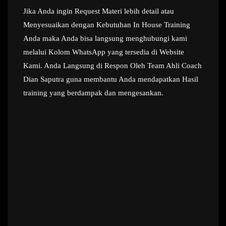
Jika Anda ingin Request Materi lebih detail atau
Menyesuaikan dengan Kebutuhan In House Training
Anda maka Anda bisa langsung menghubungi kami
melalui Kolom WhatsApp yang tersedia di Website
Kami. Anda Langsung di Respon Oleh Team Ahli Coach
Dian Saputra guna membantu Anda mendapatkan Hasil
training yang berdampak dan mengesankan.