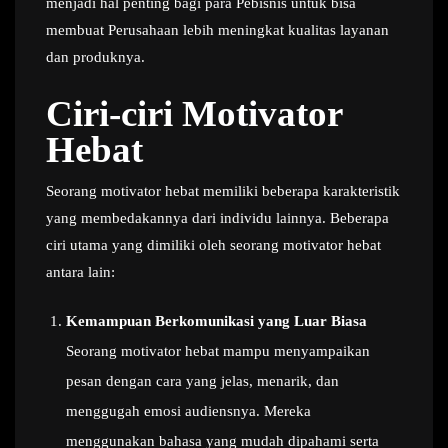
menjadi hal penting bagi para Pebisnis untuk bisa
membuat Perusahaan lebih meningkat kualitas layanan
dan produknya.
Ciri-ciri Motivator
Hebat
Seorang motivator hebat memiliki beberapa karakteristik
yang membedakannya dari individu lainnya. Beberapa
ciri utama yang dimiliki oleh seorang motivator hebat
antara lain:
Kemampuan Berkomunikasi yang Luar Biasa
Seorang motivator hebat mampu menyampaikan
pesan dengan cara yang jelas, menarik, dan
menggugah emosi audiensnya. Mereka
menggunakan bahasa yang mudah dipahami serta