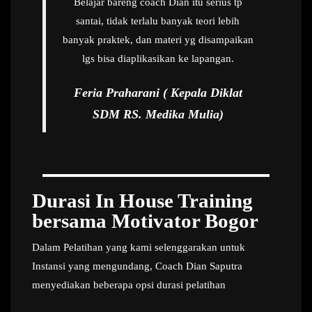
Belajar bareng coach Dian itu serius tp
santai, tidak terlalu banyak teori lebih
banyak praktek, dan materi yg disampaikan
lgs bisa diaplikasikan ke lapangan.
Feria Praharani ( Kepala Diklat
SDM RS. Medika Mulia)
Durasi In House Training
bersama Motivator Bogor
Dalam Pelatihan yang kami selenggarakan untuk
Instansi yang mengundang, Coach Dian Saputra
menyediakan beberapa opsi durasi pelatihan