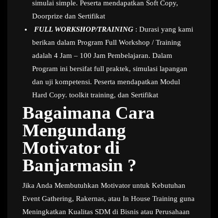
simulai simple. Peserta mendapatkan Soft Copy,
Doorprize dan Sertifikat
FULL WORKSHOP/TRAINING
: Durasi yang kami
berikan dalam Program Full Workshop / Training
adalah 4 Jam – 100 Jam Pembelajaran. Dalam
Program ini bersifat full praktek, simulasi lapangan
dan uji kompetensi. Peserta mendapatkan Modul
Hard Copy. toolkit training, dan Sertifikat
Bagaimana Cara
Mengundang
Motivator di
Banjarmasin ?
Jika Anda Membutuhkan Motivator untuk Kebutuhan
Event Gathering, Rakernas, atau In House Training guna
Meningkatkan Kualitas SDM di Bisnis atau Perusahaan