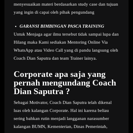
menyesuaikan materi berdasarkan study case dan tujuan
yang ingin di capai oleh pihak pengundang
GARANSI BIMBINGAN PASCA TRAINING
Untuk Menjaga agar ilmu tersebut tidak sampai lupa dan
Hilang maka Kami sediakan Mentoring Online Via
WhatsApp atau Video Call yang di pandu langsung oleh
Coach Dian Saputra dan team Trainer lainya.
Corporate apa saja yang
pernah mengundang Coach
Dian Saputra ?
Sebagai Motivator, Coach Dian Saputra telah dikenal
luas oleh kalangan Corporate. Hal ini karena beliau
sering bahkan rutin menjadi langganan narasumber
kalangan BUMN, Kementerian, Dinas Pemerintah,