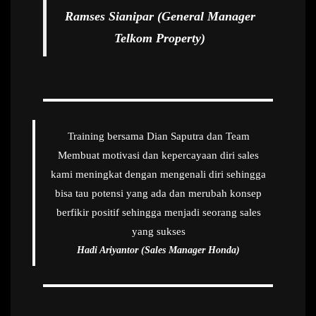
Ramses Sianipar (General Manager
Telkom Property)
Training bersama Dian Saputra dan Team
Membuat motivasi dan kepercayaan diri sales
kami meningkat dengan mengenali diri sehingga
bisa tau potensi yang ada dan merubah konsep
berfikir positif sehingga menjadi seorang sales
yang sukses
Hadi Ariyantor (Sales Manager Honda)