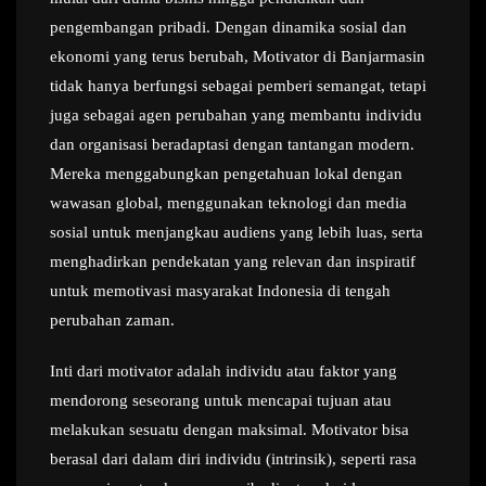
pengembangan pribadi. Dengan dinamika sosial dan
ekonomi yang terus berubah, Motivator di Banjarmasin
tidak hanya berfungsi sebagai pemberi semangat, tetapi
juga sebagai agen perubahan yang membantu individu
dan organisasi beradaptasi dengan tantangan modern.
Mereka menggabungkan pengetahuan lokal dengan
wawasan global, menggunakan teknologi dan media
sosial untuk menjangkau audiens yang lebih luas, serta
menghadirkan pendekatan yang relevan dan inspiratif
untuk memotivasi masyarakat Indonesia di tengah
perubahan zaman.
Inti dari motivator adalah individu atau faktor yang
mendorong seseorang untuk mencapai tujuan atau
melakukan sesuatu dengan maksimal. Motivator bisa
berasal dari dalam diri individu (intrinsik), seperti rasa