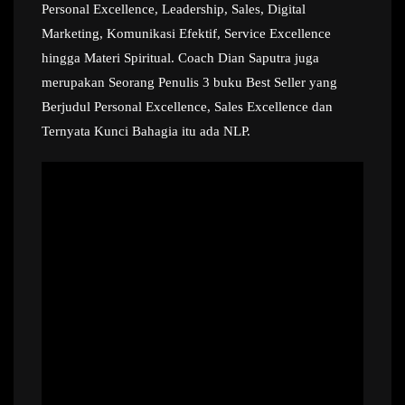
Personal Excellence, Leadership, Sales, Digital
Marketing, Komunikasi Efektif, Service Excellence
hingga Materi Spiritual. Coach Dian Saputra juga
merupakan Seorang Penulis 3 buku Best Seller yang
Berjudul Personal Excellence, Sales Excellence dan
Ternyata Kunci Bahagia itu ada NLP.