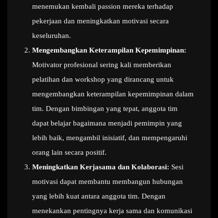
menemukan kembali passion mereka terhadap
pekerjaan dan meningkatkan motivasi secara
keseluruhan.
Mengembangkan Keterampilan Kepemimpinan:
Motivator profesional sering kali memberikan
pelatihan dan workshop yang dirancang untuk
mengembangkan keterampilan kepemimpinan dalam
tim. Dengan bimbingan yang tepat, anggota tim
dapat belajar bagaimana menjadi pemimpin yang
lebih baik, mengambil inisiatif, dan mempengaruhi
orang lain secara positif.
Meningkatkan Kerjasama dan Kolaborasi:
Sesi
motivasi dapat membantu membangun hubungan
yang lebih kuat antara anggota tim. Dengan
menekankan pentingnya kerja sama dan komunikasi