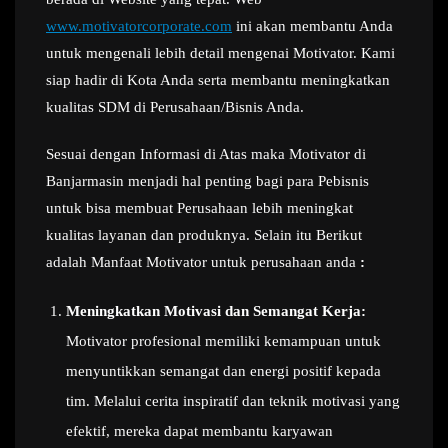
www.motivatorcorporate.com
ini akan membantu Anda
untuk mengenali lebih detail mengenai Motivator. Kami
siap hadir di Kota Anda serta membantu meningkatkan
kualitas SDM di Perusahaan/Bisnis Anda.
Sesuai dengan Informasi di Atas maka Motivator di
Banjarmasin menjadi hal penting bagi para Pebisnis
untuk bisa membuat Perusahaan lebih meningkat
kualitas layanan dan produknya. Selain itu Berikut
adalah Manfaat Motivator untuk perusahaan anda
:
Meningkatkan Motivasi dan Semangat Kerja:
Motivator profesional memiliki kemampuan untuk
menyuntikkan semangat dan energi positif kepada
tim. Melalui cerita inspiratif dan teknik motivasi yang
efektif, mereka dapat membantu karyawan