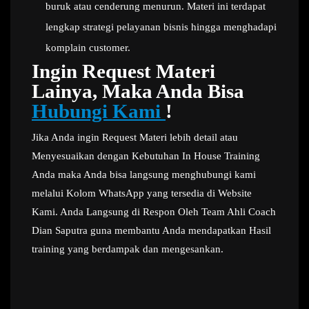
buruk atau cenderung menurun. Materi ini terdapat
lengkap strategi pelayanan bisnis hingga menghadapi
komplain customer.
Ingin Request Materi
Lainya, Maka Anda Bisa
Hubungi Kami
!
Jika Anda ingin Request Materi lebih detail atau
Menyesuaikan dengan Kebutuhan In House Training
Anda maka Anda bisa langsung menghubungi kami
melalui Kolom WhatsApp yang tersedia di Website
Kami. Anda Langsung di Respon Oleh Team Ahli Coach
Dian Saputra guna membantu Anda mendapatkan Hasil
training yang berdampak dan mengesankan.