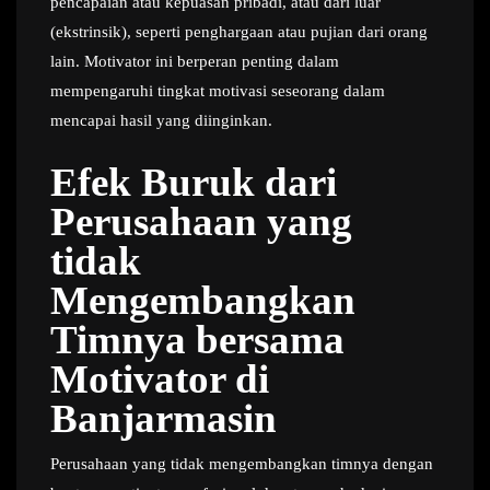
pencapaian atau kepuasan pribadi, atau dari luar
(ekstrinsik), seperti penghargaan atau pujian dari orang
lain. Motivator ini berperan penting dalam
mempengaruhi tingkat motivasi seseorang dalam
mencapai hasil yang diinginkan.
Efek Buruk dari
Perusahaan yang
tidak
Mengembangkan
Timnya bersama
Motivator di
Banjarmasin
Perusahaan yang tidak mengembangkan timnya dengan