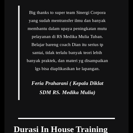
Big thanks to super team Sinergi Corpora
yang sudah mentransfer ilmu dan banyak
membantu dalam upaya peningkatan mutu
pelayanan di RS Medika Mulia Tuban.
Belajar bareng coach Dian itu serius tp
santai, tidak terlalu banyak teori lebih
banyak praktek, dan materi yg disampaikan
lgs bisa diaplikasikan ke lapangan.
Feria Praharani ( Kepala Diklat
SDM RS. Medika Mulia)
Durasi In House Training