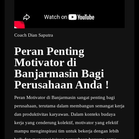
Coach Dian Saputra
Peran Penting
Motivator di
Banjarmasin Bagi
Perusahaan Anda !
Peran Motivator di Banjarmasin sangat penting bagi
perusahaan, terutama dalam membangun semangat kerja
dan produktivitas karyawan. Dalam konteks budaya
kerja yang cenderung kolektif, motivator yang efektif
mampu menginspirasi tim untuk bekerja dengan lebih