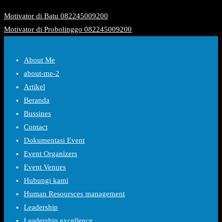
Motivator di Batu 082245009200
Motivator di Probolinggo 082245009200
About Me
about-me-2
Artikel
Beranda
Bussines
Contact
Dokumentasi Event
Event Organizers
Event Venues
Hubungi kami
Human Resoursces management
Leadership
Leadership excellence