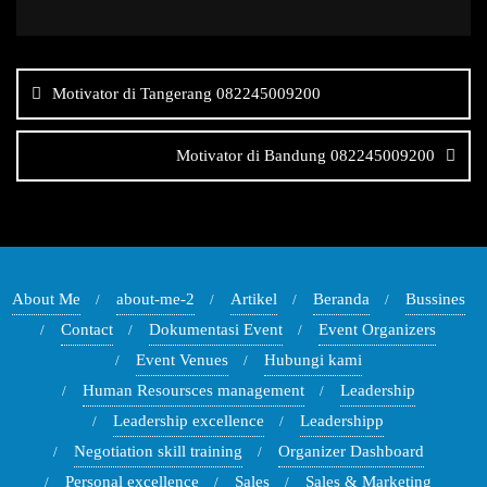
Navigasi
pos
Motivator di Tangerang 082245009200
Motivator di Bandung 082245009200
About Me
about-me-2
Artikel
Beranda
Bussines
Contact
Dokumentasi Event
Event Organizers
Event Venues
Hubungi kami
Human Resoursces management
Leadership
Leadership excellence
Leadershipp
Negotiation skill training
Organizer Dashboard
Personal excellence
Sales
Sales & Marketing