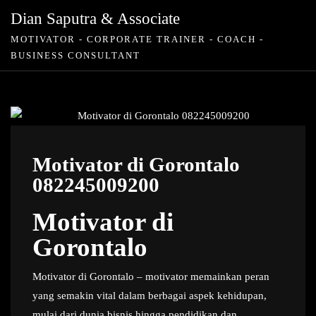
Skip
Dian Saputra & Associate
to
MOTIVATOR - CORPORATE TRAINER - COACH -
content
BUSINESS CONSULTANT
Motivator di Gorontalo
082245009200
Motivator di
Gorontalo
Motivator di Gorontalo – motivator memainkan peran
yang semakin vital dalam berbagai aspek kehidupan,
mulai dari dunia bisnis hingga pendidikan dan