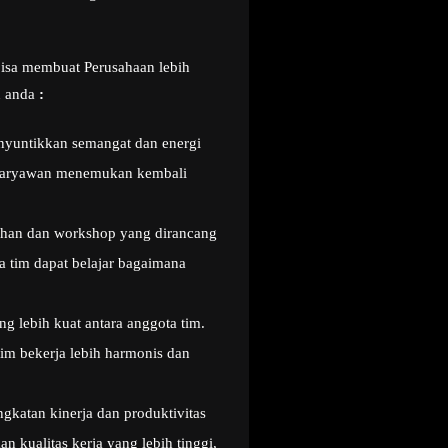
 bisa membuat Perusahaan lebih
n anda
:
nyuntikkan semangat dan energi
tu karyawan menemukan kembali
tihan dan workshop yang dirancang
 tim dapat belajar bagaimana
lebih kuat antara anggota tim.
im bekerja lebih harmonis dan
gkatan kinerja dan produktivitas
n kualitas kerja yang lebih tinggi,