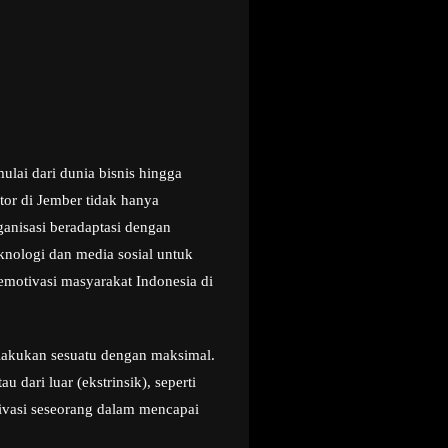
lai dari dunia bisnis hingga
or di Jember tidak hanya
anisasi beradaptasi dengan
ologi dan media sosial untuk
emotivasi masyarakat Indonesia di
elakukan sesuatu dengan maksimal.
u dari luar (ekstrinsik), seperti
tivasi seseorang dalam mencapai