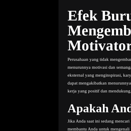
Efek Buru
Mengemb
Motivator
Perusahaan yang tidak mengembang
menurunnya motivasi dan semangat
eksternal yang menginspirasi, ka
dapat mengakibatkan menurunnya p
kerja yang positif dan mendukung
Apakah And
Jika Anda saat ini sedang mencar
membantu Anda untuk mengenali le