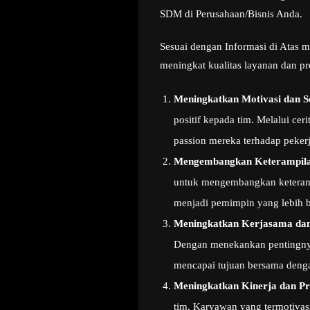
SDM di Perusahaan/Bisnis Anda.
Sesuai dengan Informasi di Atas m
meningkat kualitas layanan dan pr
Meningkatkan Motivasi dan 
positif kepada tim. Melalui ce
passion mereka terhadap peker
Mengembangkan Keterampil
untuk mengembangkan keteramp
menjadi pemimpin yang lebih ba
Meningkatkan Kerjasama dan
Dengan menekankan pentingnya 
mencapai tujuan bersama dengan
Meningkatkan Kinerja dan Pro
tim. Karyawan yang termotivasi,