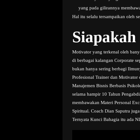
yang pada gilirannya membawa 
Hal itu selalu tersampaikan oleh 
Siapakah
Motivator yang terkenal oleh ban
di berbagai kalangan Corporate s
bukan hanya sering berbagi Ilmuny
Profesional Trainer dan Motivato
Manajemen Bisnis Berbasis Psikol
selama hampir 10 Tahun Pengabdia
membawakan Materi Personal Excell
Spiritual. Coach Dian Saputra jug
Ternyata Kunci Bahagia itu ada N