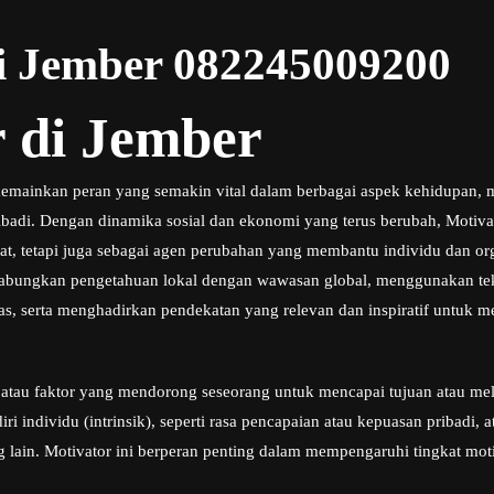
i Jember 082245009200
 di Jember
emainkan peran yang semakin vital dalam berbagai aspek kehidupan, mu
adi. Dengan dinamika sosial dan ekonomi yang terus berubah, Motivat
t, tetapi juga sebagai agen perubahan yang membantu individu dan org
bungkan pengetahuan lokal dengan wawasan global, menggunakan tekn
s, serta menghadirkan pendekatan yang relevan dan inspiratif untuk m
du atau faktor yang mendorong seseorang untuk mencapai tujuan atau m
ri individu (intrinsik), seperti rasa pencapaian atau kepuasan pribadi, ata
g lain. Motivator ini berperan penting dalam mempengaruhi tingkat mo