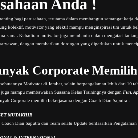
sahaan Anda !
 penting bagi perusahaan, terutama dalam membangun semangat kerja d
ng kolektif, motivator yang efektif mampu menginspirasi tim untuk be
ma-sama. Kehadiran motivator juga membantu dalam mengatasi tantanga
r-karyawan, dengan memberikan dorongan yang diperlukan untuk menci
nyak Corporate Memilih
sebutannya Motivator di Jember, selain berpengalaman lebih dari 10 ta
 juga mampu membawakan Suasana Kelas Trainingnya dengan
Fun, Apl
nyak Corporate memilih bekerjasama dengan Coach Dian Saputra :
SET MUTAKHIR
h Coach Dian Saputra dan Team selalu Update berdasarkan Pengalaman 
IONAL & INTERNASIONAL