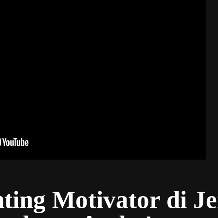
ting Motivator di J