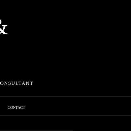
&
CONSULTANT
CONTACT