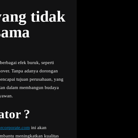
ang tidak
sama
rbagai efek buruk, seperti
rnover. Tanpa adanya dorongan
encapai tujuan perusahaan, yang
ulitan dalam membangun budaya
ryawan.
tor ?
rcorporate.com
ini akan
embantu meningkatkan kualitas