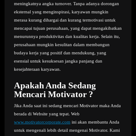
meningkatnya angka turnover. Tanpa adanya dorongan
eksternal yang menginspirasi, karyawan mungkin
merasa kurang dihargai dan kurang termotivasi untuk
mencapai tujuan perusahaan, yang dapat mengakibatkan
menurunnya produktivitas dan kualitas kerja. Selain itu,
perusahaan mungkin kesulitan dalam membangun
budaya kerja yang positif dan mendukung, yang
esensial untuk kesuksesan jangka panjang dan
kesejahteraan karyawan.
Apakah Anda Sedang
Mencari Motivator ?
Jika Anda saat ini sedang mencari Motivator maka Anda
berada di Website yang tepat. Web
www.motivatorcorporate.com
ini akan membantu Anda
untuk mengenali lebih detail mengenai Motivator. Kami