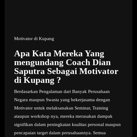
Motivator di Kupang
Apa Kata Mereka Yang
mengundang Coach Dian
Saputra Sebagai Motivator
di Kupang ?
Berdasarkan Pengalaman dari Banyak Perusahaan
Negara maupun Swasta yang bekerjasama dengan
Motivator untuk melaksanakan Seminar, Training
ataupun workshop nya, mereka merasakan dampak
signifikan dalam peningkatan kualitas personal maupun
pencapaian target dalam perusahaannya. Semua