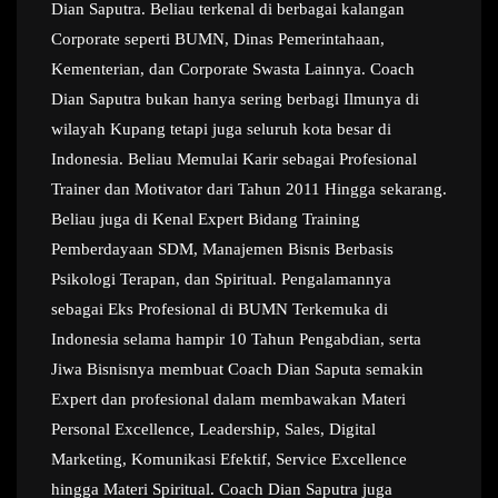
Dian Saputra. Beliau terkenal di berbagai kalangan
Corporate seperti BUMN, Dinas Pemerintahaan,
Kementerian, dan Corporate Swasta Lainnya. Coach
Dian Saputra bukan hanya sering berbagi Ilmunya di
wilayah Kupang tetapi juga seluruh kota besar di
Indonesia. Beliau Memulai Karir sebagai Profesional
Trainer dan Motivator dari Tahun 2011 Hingga sekarang.
Beliau juga di Kenal Expert Bidang Training
Pemberdayaan SDM, Manajemen Bisnis Berbasis
Psikologi Terapan, dan Spiritual. Pengalamannya
sebagai Eks Profesional di BUMN Terkemuka di
Indonesia selama hampir 10 Tahun Pengabdian, serta
Jiwa Bisnisnya membuat Coach Dian Saputa semakin
Expert dan profesional dalam membawakan Materi
Personal Excellence, Leadership, Sales, Digital
Marketing, Komunikasi Efektif, Service Excellence
hingga Materi Spiritual. Coach Dian Saputra juga