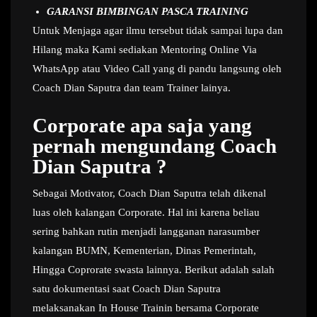
GARANSI BIMBINGAN PASCA TRAINING
Untuk Menjaga agar ilmu tersebut tidak sampai lupa dan
Hilang maka Kami sediakan Mentoring Online Via
WhatsApp atau Video Call yang di pandu langsung oleh
Coach Dian Saputra dan team Trainer lainya.
Corporate apa saja yang
pernah mengundang Coach
Dian Saputra ?
Sebagai Motivator, Coach Dian Saputra telah dikenal
luas oleh kalangan Corporate. Hal ini karena beliau
sering bahkan rutin menjadi langganan narasumber
kalangan BUMN, Kementerian, Dinas Pemerintah,
Hingga Coprorate swasta lainnya. Berikut adalah salah
satu dokumentasi saat Coach Dian Saputra
melaksanakan In House Trainin bersama Corporate