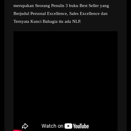
merupakan Seorang Penulis 3 buku Best Seller yang
Berjudul Personal Excellence, Sales Excellence dan
Ternyata Kunci Bahagia itu ada NLP.