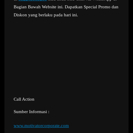
Bagian Bawah Website ini. Dapatkan Special Promo dan
Diskon yang berlaku pada hari ini.
Call Action
Sumber Informasi :
www.motivatorcorporate.com