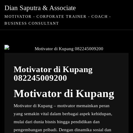
Skip
Dian Saputra & Associate
to
MOTIVATOR - CORPORATE TRAINER - COACH -
content
BUSINESS CONSULTANT
Motivator di Kupang
082245009200
Motivator di Kupang
Motivator di Kupang – motivator memainkan peran
yang semakin vital dalam berbagai aspek kehidupan,
mulai dari dunia bisnis hingga pendidikan dan
pengembangan pribadi. Dengan dinamika sosial dan