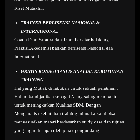
Riset Mutakhir.
TRAINER BERLISENSI NASIONAL &
INTERNASIONAL
Coach Dian Saputra dan Team berlatar belakang
Praktisi,Akedemisi bahkan berlisensi Nasional dan
International
GRATIS KONSULTASI & ANALISA KEBUTUHAN
TRAINING
Hal yang Mutlak di lakukan untuk sebuah pelatihan .
Hal ini kami jadikan sebagai Ajang saling membantu
untuk meningkatkan Kualitas SDM. Dengan
Menganalisa kebutuhan training ini maka kami bisa
menyesuaikan materi berdasarkan study case dan tujuan
yang ingin di capai oleh pihak pengundang