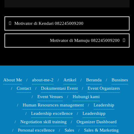
Navigasi
pos
Motivator di Kendari 082245009200
Motivator di Mamuju 082245009200
About Me
about-me-2
Artikel
Beranda
Bussines
Contact
Dokumentasi Event
Event Organizers
Event Venues
Hubungi kami
Human Resoursces management
Leadership
Leadership excellence
Leadershipp
Negotiation skill training
Organizer Dashboard
Personal excellence
Sales
Sales & Marketing