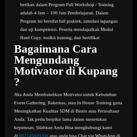
berikan dalam Program Full Workshop / Training
adalah 4 Jam – 100 Jam Pembelajaran. Dalam
Program ini bersifat full praktek, simulasi lapangan
dan uji kompetensi. Peserta mendapatkan Modul
Hard Copy. toolkit training, dan Sertifikat
Bagaimana Cara
Mengundang
Motivator di Kupang
?
Jika Anda Membutuhkan Motivator untuk Kebutuhan
Event Gathering, Rakernas, atau In House Training guna
Meningkatkan Kualitas SDM di Bisnis atau Perusahaan
Anda. Tak perlu berpikir lama dalam menetukan
keputusan, Silahkan Anda Bisa menghubungi kami
di
082245009200
atau anda bisa Chat via WhatsApp di