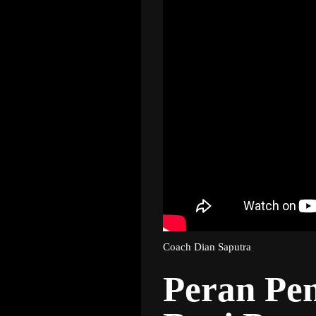
Coach Dian Saputra
Peran Pen