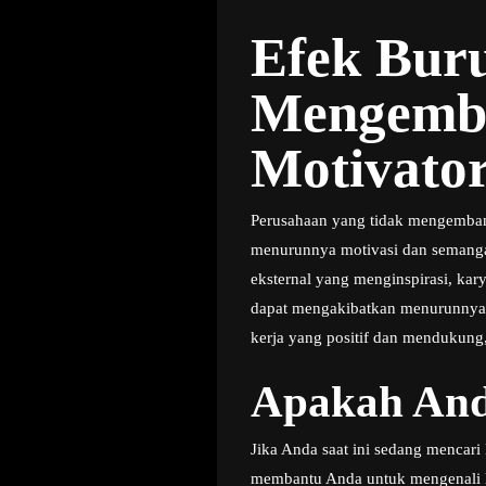
Efek Buru
Mengemb
Motivato
Perusahaan yang tidak mengembang
menurunnya motivasi dan semangat
eksternal yang menginspirasi, ka
dapat mengakibatkan menurunnya p
kerja yang positif dan mendukung
Apakah And
Jika Anda saat ini sedang mencar
membantu Anda untuk mengenali le