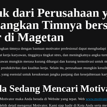
k dari Perusahaan y
angkan Timnya ber
r di Magetan
kan timnya dengan bantuan motivator profesional dapat menghadapi be
 kerja karyawan, tingginya tingkat stres, dan meningkatnya angka tu
ryawan mungkin merasa kurang dihargai dan kurang termotivasi untuk m
roduktivitas dan kualitas kerja. Selain itu, perusahaan mungkin kes
, yang esensial untuk kesuksesan jangka panjang dan kesejahteraan ka
a Sedang Mencari Motiva
i Motivator maka Anda berada di Website yang tepat. Web
www.motivato
bih detail mengenai Motivator. Kami siap hadir di Kota Anda serta m