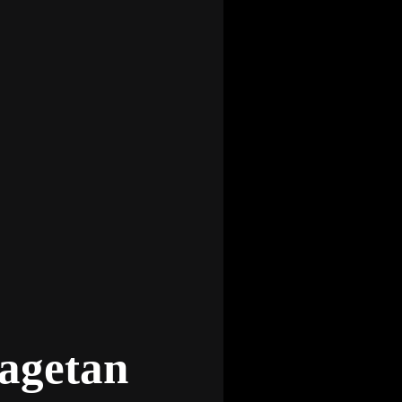
agetan