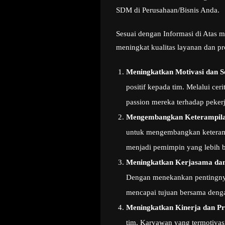
SDM di Perusahaan/Bisnis Anda.
Sesuai dengan Informasi di Atas m
meningkat kualitas layanan dan pr
Meningkatkan Motivasi dan 
positif kepada tim. Melalui ce
passion mereka terhadap peker
Mengembangkan Keterampil
untuk mengembangkan keteramp
menjadi pemimpin yang lebih ba
Meningkatkan Kerjasama dan
Dengan menekankan pentingnya 
mencapai tujuan bersama dengan
Meningkatkan Kinerja dan Pro
tim. Karyawan yang termotivasi,