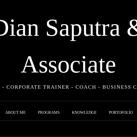
Dian Saputra 
Associate
 - CORPORATE TRAINER - COACH - BUSINESS 
ABOUT ME
PROGRAMS
KNOWLEDGE
PORTOFOLIO