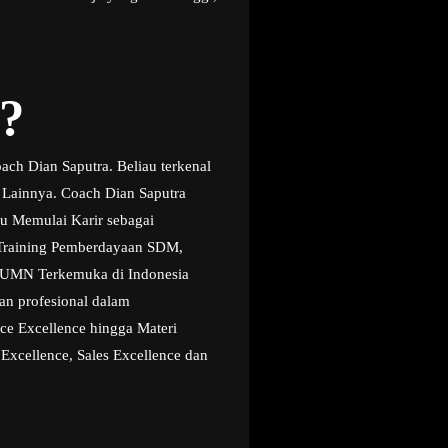
?
ch Dian Saputra. Beliau terkenal
 Lainnya. Coach Dian Saputra
au Memulai Karir sebagai
g Training Pemberdayaan SDM,
i BUMN Terkemuka di Indonesia
an profesional dalam
ice Excellence hingga Materi
 Excellence, Sales Excellence dan