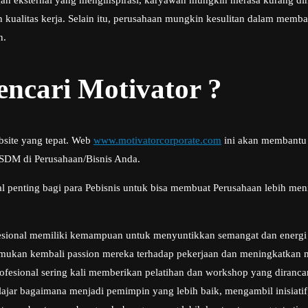
gan eksternal yang menginspirasi, karyawan mungkin merasa kurang dih
 kualitas kerja. Selain itu, perusahaan mungkin kesulitan dalam memb
n.
ncari Motivator ?
bsite yang tepat. Web
www.motivatorcorporate.com
ini akan membantu 
 SDM di Perusahaan/Bisnis Anda.
l penting bagi para Pebisnis untuk bisa membuat Perusahaan lebih meni
sional memiliki kemampuan untuk menyuntikkan semangat dan energi posi
ukan kembali passion mereka terhadap pekerjaan dan meningkatkan mo
ofesional sering kali memberikan pelatihan dan workshop yang dira
ajar bagaimana menjadi pemimpin yang lebih baik, mengambil inisiatif,