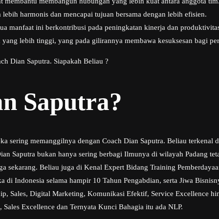
at membantu membangun hubungan yang lebih kuat antara anggota ti
 lebih harmonis dan mencapai tujuan bersama dengan lebih efisien.
a manfaat ini berkontribusi pada peningkatan kinerja dan produktivita
ja yang lebih tinggi, yang pada gilirannya membawa kesuksesan bagi pe
ch Dian Saputra. Siapakah Beliau ?
an Saputra?
eka sering memanggilnya dengan Coach Dian Saputra. Beliau terkenal 
n Saputra bukan hanya sering berbagi Ilmunya di wilayah Padang tetap
ngga sekarang. Beliau juga di Kenal Expert Bidang Training Pemberday
a di Indonesia selama hampir 10 Tahun Pengabdian, serta Jiwa Bisni
, Sales, Digital Marketing, Komunikasi Efektif, Service Excellence hi
, Sales Excellence dan Ternyata Kunci Bahagia itu ada NLP.