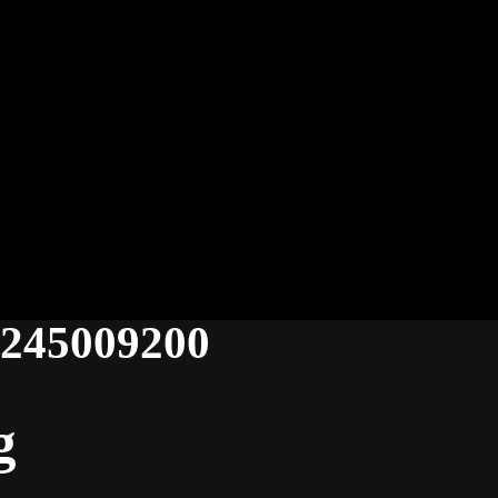
2245009200
g