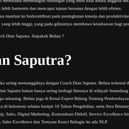
at membantu membangun hubungan yang lebih kuat antara anggota ti
 lebih harmonis dan mencapai tujuan bersama dengan lebih efisien.
a manfaat ini berkontribusi pada peningkatan kinerja dan produktivita
ja yang lebih tinggi, yang pada gilirannya membawa kesuksesan bagi pe
ch Dian Saputra. Siapakah Beliau ?
an Saputra?
eka sering memanggilnya dengan Coach Dian Saputra. Beliau terkenal 
an Saputra bukan hanya sering berbagi Ilmunya di wilayah Sumedang te
ngga sekarang. Beliau juga di Kenal Expert Bidang Training Pemberday
a di Indonesia selama hampir 10 Tahun Pengabdian, serta Jiwa Bisni
, Sales, Digital Marketing, Komunikasi Efektif, Service Excellence hi
, Sales Excellence dan Ternyata Kunci Bahagia itu ada NLP.