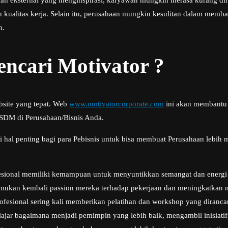
gan eksternal yang menginspirasi, karyawan mungkin merasa kurang dih
 kualitas kerja. Selain itu, perusahaan mungkin kesulitan dalam memb
n.
ncari Motivator ?
bsite yang tepat. Web
www.motivatorcorporate.com
ini akan membantu 
 SDM di Perusahaan/Bisnis Anda.
hal penting bagi para Pebisnis untuk bisa membuat Perusahaan lebih me
sional memiliki kemampuan untuk menyuntikkan semangat dan energi posi
ukan kembali passion mereka terhadap pekerjaan dan meningkatkan mo
ofesional sering kali memberikan pelatihan dan workshop yang dira
ajar bagaimana menjadi pemimpin yang lebih baik, mengambil inisiatif,