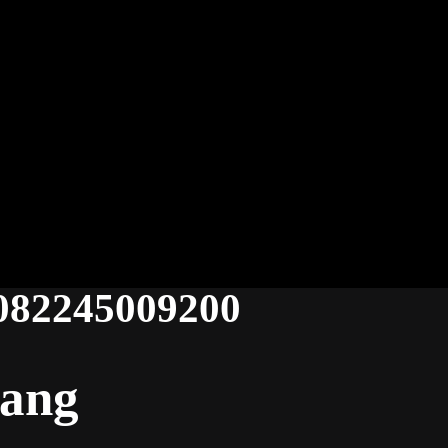
 082245009200
dang