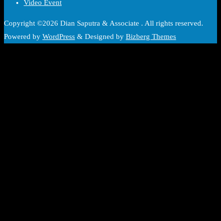
Video Event
Copyright ©2026 Dian Saputra & Associate . All rights reserved.
Powered by
WordPress
&
Designed by
Bizberg Themes