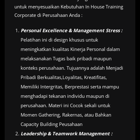
untuk menyesuaikan Kebutuhan In House Training
Corporate di Perusahaan Anda :
Personal Excellence & Management Stress :
Pelatihan ini di design khusus untuk
meningkatkan kualitas Kinerja Personal dalam
melaksanakan Tugas baik pribadi maupun
konteks perusahaan. Tujuannya adalah Menjadi
Pribadi Berkualitas,Loyalitas, Kreatifitas,
Memiliki Intergritas, Berprestasi serta mampu
menghadapi tekanan individu maupun di
perusahaan. Materi ini Cocok sekali untuk
Momen Gathering, Rakernas, atau Bahkan
Capacity Building Peusahaan
Leadership & Teamwork Management :