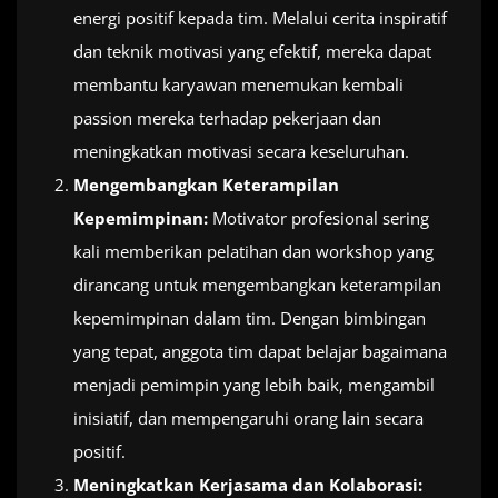
energi positif kepada tim. Melalui cerita inspiratif
dan teknik motivasi yang efektif, mereka dapat
membantu karyawan menemukan kembali
passion mereka terhadap pekerjaan dan
meningkatkan motivasi secara keseluruhan.
Mengembangkan Keterampilan
Kepemimpinan:
Motivator profesional sering
kali memberikan pelatihan dan workshop yang
dirancang untuk mengembangkan keterampilan
kepemimpinan dalam tim. Dengan bimbingan
yang tepat, anggota tim dapat belajar bagaimana
menjadi pemimpin yang lebih baik, mengambil
inisiatif, dan mempengaruhi orang lain secara
positif.
Meningkatkan Kerjasama dan Kolaborasi: