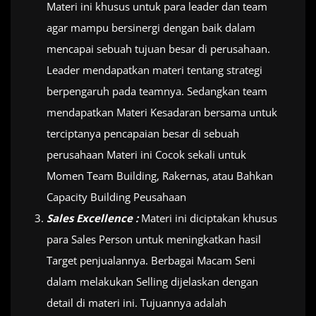
Materi ini khusus untuk para leader dan team
agar mampu bersinergi dengan baik dalam
mencapai sebuah tujuan besar di perusahaan.
Leader mendapatkan materi tentang strategi
berpengaruh pada teamnya. Sedangkan team
mendapatkan Materi Kesadaran bersama untuk
terciptanya pencapaian besar di sebuah
perusahaan Materi ini Cocok sekali untuk
Momen Team Building, Rakernas, atau Bahkan
Capacity Building Peusahaan
Sales Excellence :
Materi ini diciptakan khusus
para Sales Person untuk meningkatkan hasil
Target penjualannya. Berbagai Macam Seni
dalam melakukan Selling dijelaskan dengan
detail di materi ini. Tujuannya adalah