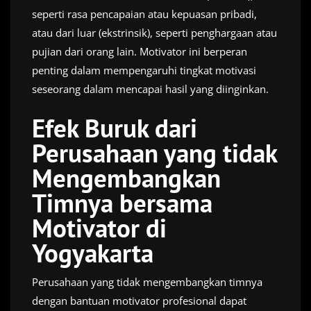
seperti rasa pencapaian atau kepuasan pribadi,
atau dari luar (ekstrinsik), seperti penghargaan atau
pujian dari orang lain. Motivator ini berperan
penting dalam mempengaruhi tingkat motivasi
seseorang dalam mencapai hasil yang diinginkan.
Efek Buruk dari
Perusahaan yang tidak
Mengembangkan
Timnya bersama
Motivator di
Yogyakarta
Perusahaan yang tidak mengembangkan timnya
dengan bantuan motivator profesional dapat