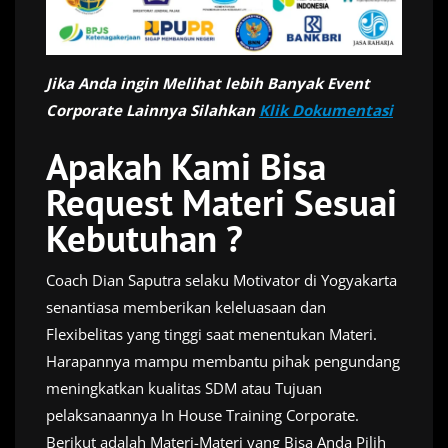
Jika Anda ingin Melihat lebih Banyak Event
Corporate Lainnya Silahkan
Klik Dokumentasi
Apakah Kami Bisa
Request Materi Sesuai
Kebutuhan ?
Coach Dian Saputra selaku Motivator di Yogyakarta
senantiasa memberikan keleluasaan dan
Flexibelitas yang tinggi saat menentukan Materi.
Harapannya mampu membantu pihak pengundang
meningkatkan kualitas SDM atau Tujuan
pelaksanaannya In House Training Corporate.
Berikut adalah Materi-Materi yang Bisa Anda Pilih