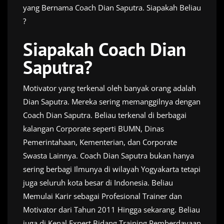
yang Bernama Coach Dian Saputra. Siapakah Beliau
?
Siapakah Coach Dian
Saputra?
Motivator yang terkenal oleh banyak orang adalah
Dian Saputra. Mereka sering memanggilnya dengan
Coach Dian Saputra. Beliau terkenal di berbagai
kalangan Corporate seperti BUMN, Dinas
Pemerintahaan, Kementerian, dan Corporate
Swasta Lainnya. Coach Dian Saputra bukan hanya
sering berbagi Ilmunya di wilayah Yogyakarta tetapi
juga seluruh kota besar di Indonesia. Beliau
Memulai Karir sebagai Profesional Trainer dan
Motivator dari Tahun 2011 Hingga sekarang. Beliau
juga di Kenal Expert Bidang Training Pemberdayaan