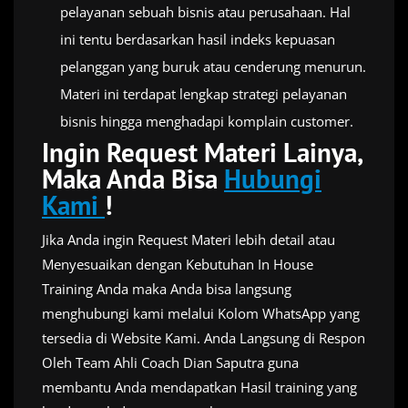
pelayanan sebuah bisnis atau perusahaan. Hal
ini tentu berdasarkan hasil indeks kepuasan
pelanggan yang buruk atau cenderung menurun.
Materi ini terdapat lengkap strategi pelayanan
bisnis hingga menghadapi komplain customer.
Ingin Request Materi Lainya,
Maka Anda Bisa
Hubungi
Kami
!
Jika Anda ingin Request Materi lebih detail atau
Menyesuaikan dengan Kebutuhan In House
Training Anda maka Anda bisa langsung
menghubungi kami melalui Kolom WhatsApp yang
tersedia di Website Kami. Anda Langsung di Respon
Oleh Team Ahli Coach Dian Saputra guna
membantu Anda mendapatkan Hasil training yang