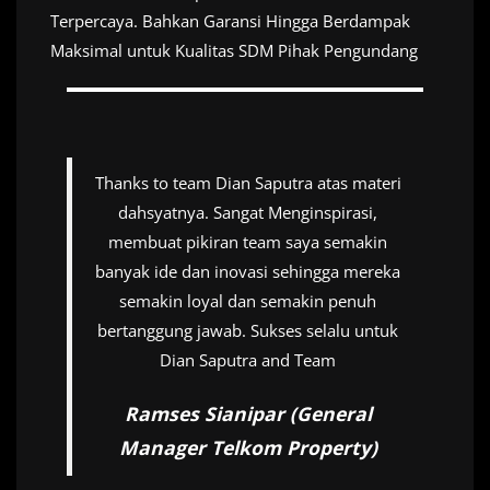
Terpercaya. Bahkan Garansi Hingga Berdampak
Maksimal untuk Kualitas SDM Pihak Pengundang
Thanks to team Dian Saputra atas materi
dahsyatnya. Sangat Menginspirasi,
membuat pikiran team saya semakin
banyak ide dan inovasi sehingga mereka
semakin loyal dan semakin penuh
bertanggung jawab. Sukses selalu untuk
Dian Saputra and Team
Ramses Sianipar (General
Manager Telkom Property)