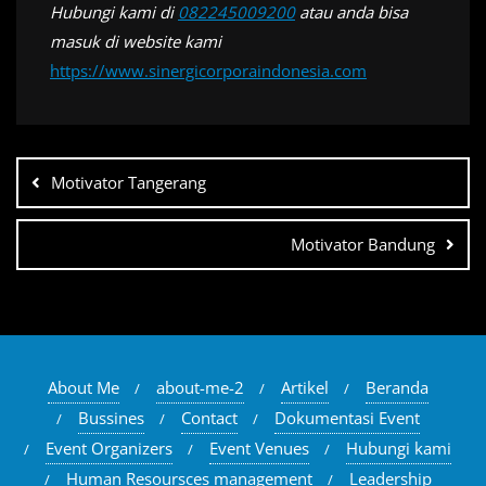
Hubungi kami di
082245009200
atau anda bisa
masuk di website kami
https://www.sinergicorporaindonesia.com
Navigasi
pos
Motivator Tangerang
Motivator Bandung
About Me
about-me-2
Artikel
Beranda
Bussines
Contact
Dokumentasi Event
Event Organizers
Event Venues
Hubungi kami
Human Resoursces management
Leadership