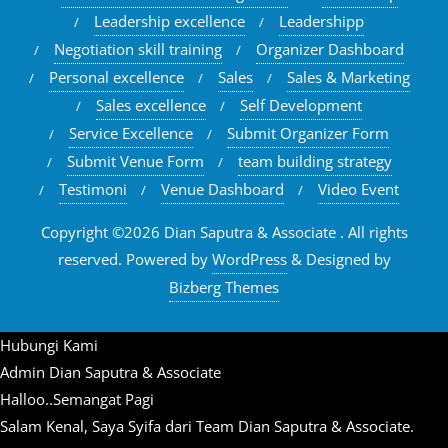
Leadership excellence
Leadershipp
Negotiation skill training
Organizer Dashboard
Personal excellence
Sales
Sales & Marketing
Sales excellence
Self Development
Service Excellence
Submit Organizer Form
Submit Venue Form
team building strategy
Testimoni
Venue Dashboard
Video Event
Copyright ©2026 Dian Saputra & Associate . All rights
reserved.
Powered by
WordPress
&
Designed by
Bizberg Themes
Hubungi Kami
Admin Dian Saputra & Associate
Halloo..Semangat Pagi
Salam Kenal, Saya Syifa dari Team Dian Saputra & Associate.