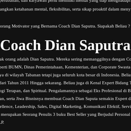
 perubahan, dan karyawan perlu memiliki mental yang siap menghadapi 
an ketahanan mental, fleksibilitas, serta sikap proaktif dalam menyi
seorang Motivator yang Bernama Coach Dian Saputra. Siapakah Beliau ?
 Coach Dian Saputra
yak orang adalah Dian Saputra. Mereka sering memanggilnya dengan Coa
eperti BUMN, Dinas Pemerintahaan, Kementerian, dan Corporate Swasta
a di wilayah Tabanan tetapi juga seluruh kota besar di Indonesia. Beli
r dari Tahun 2011 Hingga sekarang. Beliau juga di Kenal Expert Bidan
ogi Terapan, dan Spiritual. Pengalamannya sebagai Eks Profesional d
n, serta Jiwa Bisnisnya membuat Coach Dian Saputa semakin Expert d
ence, Leadership, Sales, Digital Marketing, Komunikasi Efektif, Serv
a merupakan Seorang Penulis 3 buku Best Seller yang Berjudul Personal
LP.