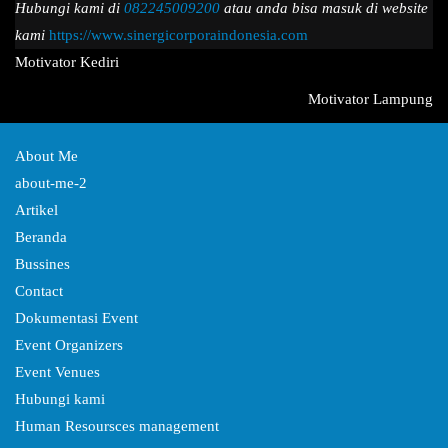
Hubungi kami di
082245009200
atau anda bisa masuk di website
kami
https://www.sinergicorporaindonesia.com
Navigasi
Motivator Kediri
pos
Motivator Lampung
About Me
about-me-2
Artikel
Beranda
Bussines
Contact
Dokumentasi Event
Event Organizers
Event Venues
Hubungi kami
Human Resoursces management