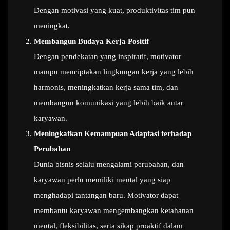
Dengan motivasi yang kuat, produktivitas tim pun
meningkat.
Membangun Budaya Kerja Positif
Dengan pendekatan yang inspiratif, motivator
mampu menciptakan lingkungan kerja yang lebih
harmonis, meningkatkan kerja sama tim, dan
membangun komunikasi yang lebih baik antar
karyawan.
Meningkatkan Kemampuan Adaptasi terhadap
Perubahan
Dunia bisnis selalu mengalami perubahan, dan
karyawan perlu memiliki mental yang siap
menghadapi tantangan baru. Motivator dapat
membantu karyawan mengembangkan ketahanan
mental, fleksibilitas, serta sikap proaktif dalam