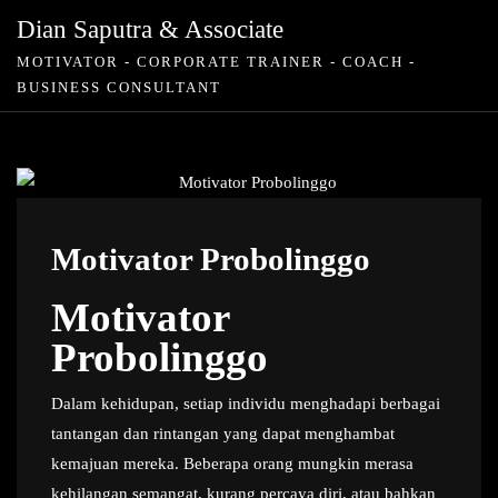
Skip
Dian Saputra & Associate
to
MOTIVATOR - CORPORATE TRAINER - COACH -
content
BUSINESS CONSULTANT
Motivator Probolinggo
Motivator
Probolinggo
Dalam kehidupan, setiap individu menghadapi berbagai
tantangan dan rintangan yang dapat menghambat
kemajuan mereka. Beberapa orang mungkin merasa
kehilangan semangat, kurang percaya diri, atau bahkan