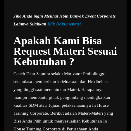
Jika Anda ingin Melihat lebih Banyak Event Corporate
Lainnya Silahkan
Klik Dokumentasi
Apakah Kami Bisa
Request Materi Sesuai
Kebutuhan ?
Coach Dian Saputra selaku Motivator Probolinggo
senantiasa memberikan keleluasaan dan Flexibelitas
yang tinggi saat menentukan Materi. Harapannya
mampu membantu pihak pengundang meningkatkan
kualitas SDM atau Tujuan pelaksanaannya In House
Training Corporate. Berikut adalah Materi-Materi yang
Bisa Anda Pilih untuk menyesuaikan Kebutuhan In
House Training Corporate di Perusahaan Anda :