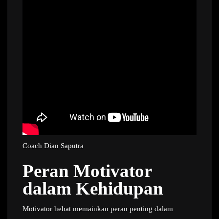
Coach Dian Saputra
Peran Motivator
dalam Kehidupan
Motivator hebat memainkan peran penting dalam