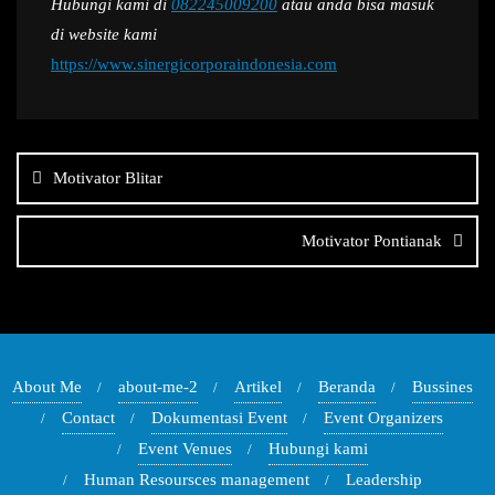
Hubungi kami di
082245009200
atau anda bisa masuk
di website kami
https://www.sinergicorporaindonesia.com
Navigasi
pos
Motivator Blitar
Motivator Pontianak
About Me
about-me-2
Artikel
Beranda
Bussines
Contact
Dokumentasi Event
Event Organizers
Event Venues
Hubungi kami
Human Resoursces management
Leadership