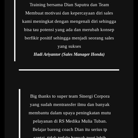
Training bersama Dian Saputra dan Team
Membuat motivasi dan kepercayaan diri sales
kami meningkat dengan mengenali diri sehingga
bisa tau potensi yang ada dan merubah konsep
berfikir positif sehingga menjadi seorang sales
yang sukses
Hadi Ariyantor (Sales Manager Honda)
Big thanks to super team Sinergi Corpora
yang sudah mentransfer ilmu dan banyak
membantu dalam upaya peningkatan mutu
pelayanan di RS Medika Mulia Tuban.
Belajar bareng coach Dian itu serius tp
santai, tidak terlalu banyak teori lebih