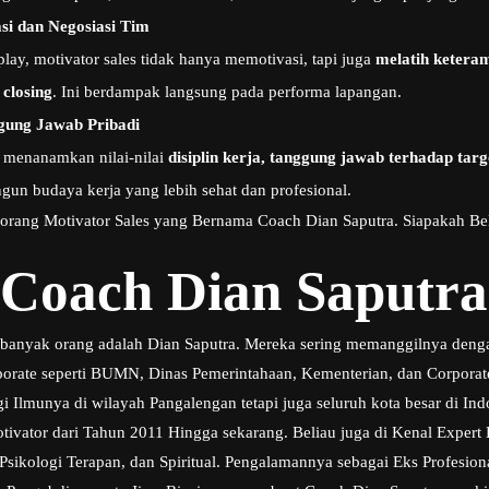
si dan Negosiasi Tim
 play, motivator sales tidak hanya memotivasi, tapi juga
melatih keteram
 closing
. Ini berdampak langsung pada performa lapangan.
gung Jawab Pribadi
a menanamkan nilai-nilai
disiplin kerja, tanggung jawab terhadap tar
n budaya kerja yang lebih sehat dan profesional.
seorang Motivator Sales yang Bernama Coach Dian Saputra. Siapakah Bel
 Coach Dian Saputra
h banyak orang adalah Dian Saputra. Mereka sering memanggilnya deng
rporate seperti BUMN, Dinas Pemerintahaan, Kementerian, dan Corpora
i Ilmunya di wilayah Pangalengan tetapi juga seluruh kota besar di Ind
otivator dari Tahun 2011 Hingga sekarang. Beliau juga di Kenal Exper
sikologi Terapan, dan Spiritual. Pengalamannya sebagai Eks Profesi