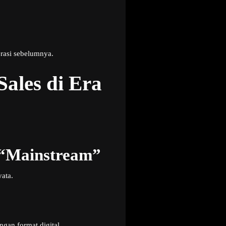
erasi sebelumnya.
ales di Era
 “Mainstream”
ata.
gan format digital.