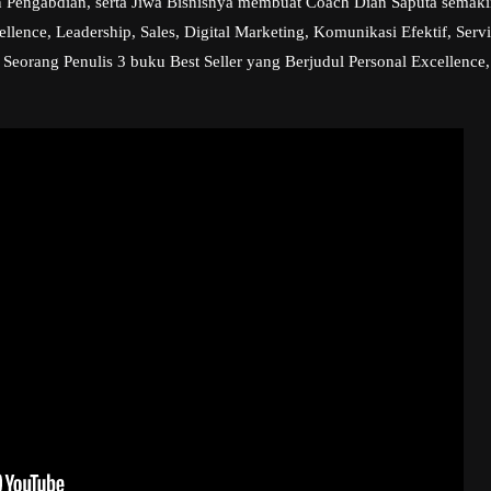
 Pengabdian, serta Jiwa Bisnisnya membuat Coach Dian Saputa semakin
ence, Leadership, Sales, Digital Marketing, Komunikasi Efektif, Serv
 Seorang Penulis 3 buku Best Seller yang Berjudul Personal Excellence,