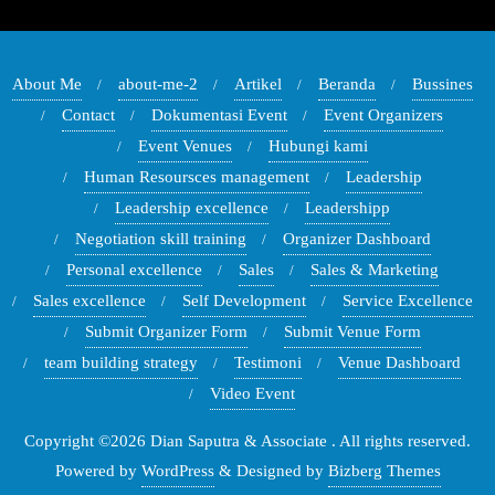
About Me
about-me-2
Artikel
Beranda
Bussines
Contact
Dokumentasi Event
Event Organizers
Event Venues
Hubungi kami
Human Resoursces management
Leadership
Leadership excellence
Leadershipp
Negotiation skill training
Organizer Dashboard
Personal excellence
Sales
Sales & Marketing
Sales excellence
Self Development
Service Excellence
Submit Organizer Form
Submit Venue Form
team building strategy
Testimoni
Venue Dashboard
Video Event
Copyright ©2026 Dian Saputra & Associate . All rights reserved.
Powered by
WordPress
&
Designed by
Bizberg Themes