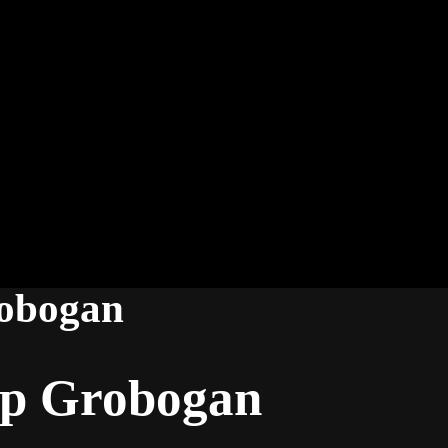
robogan
ip Grobogan