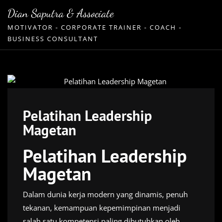
Skip
Dian Saputra & Associate
to
MOTIVATOR - CORPORATE TRAINER - COACH -
content
BUSINESS CONSULTANT
Pelatihan Leadership
Magetan
Pelatihan Leadership
Magetan
Dalam dunia kerja modern yang dinamis, penuh
tekanan, kemampuan kepemimpinan menjadi
salah satu kompetensi paling dibutuhkan oleh