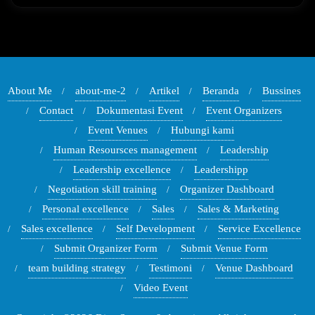
About Me
about-me-2
Artikel
Beranda
Bussines
Contact
Dokumentasi Event
Event Organizers
Event Venues
Hubungi kami
Human Resoursces management
Leadership
Leadership excellence
Leadershipp
Negotiation skill training
Organizer Dashboard
Personal excellence
Sales
Sales & Marketing
Sales excellence
Self Development
Service Excellence
Submit Organizer Form
Submit Venue Form
team building strategy
Testimoni
Venue Dashboard
Video Event