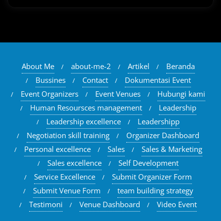
About Me
about-me-2
Artikel
Beranda
Bussines
Contact
Dokumentasi Event
Event Organizers
Event Venues
Hubungi kami
Human Resoursces management
Leadership
Leadership excellence
Leadershipp
Negotiation skill training
Organizer Dashboard
Personal excellence
Sales
Sales & Marketing
Sales excellence
Self Development
Service Excellence
Submit Organizer Form
Submit Venue Form
team building strategy
Testimoni
Venue Dashboard
Video Event