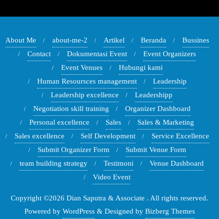
About Me
about-me-2
Artikel
Beranda
Bussines
Contact
Dokumentasi Event
Event Organizers
Event Venues
Hubungi kami
Human Resoursces management
Leadership
Leadership excellence
Leadershipp
Negotiation skill training
Organizer Dashboard
Personal excellence
Sales
Sales & Marketing
Sales excellence
Self Development
Service Excellence
Submit Organizer Form
Submit Venue Form
team building strategy
Testimoni
Venue Dashboard
Video Event
Copyright ©2026 Dian Saputra & Associate . All rights reserved.
Powered by
WordPress
&
Designed by
Bizberg Themes