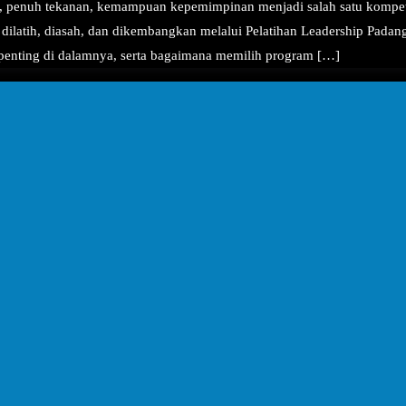
, penuh tekanan, kemampuan kepemimpinan menjadi salah satu kompeten
ilatih, diasah, dan dikembangkan melalui Pelatihan Leadership Padang
penting di dalamnya, serta bagaimana memilih program […]