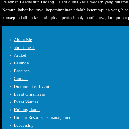
Pelatihan Leadership Padang Dalam dunia kerja modern yang dinamis
Namun, kabar baiknya: kepemimpinan adalah keterampilan yang bisa d
konsep pelatihan kepemimpinan profesional, manfaatnya, komponen 
About Me
about-me-2
Artikel
Beranda
Bussines
Contact
Dokumentasi Event
Event Organizers
Event Venues
Hubungi kami
Human Resoursces management
Leadership