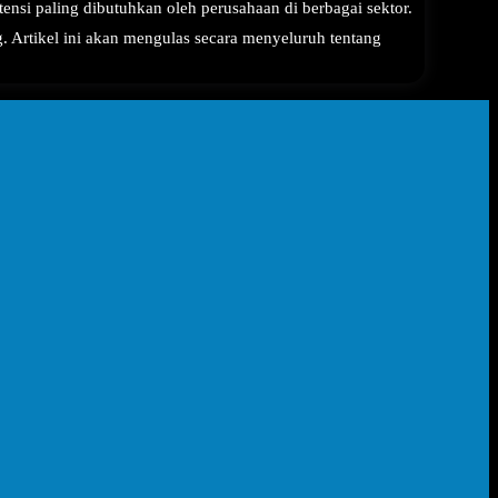
si paling dibutuhkan oleh perusahaan di berbagai sektor.
. Artikel ini akan mengulas secara menyeluruh tentang