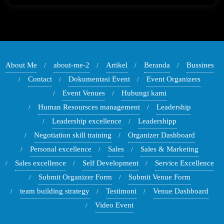
About Me
about-me-2
Artikel
Beranda
Bussines
Contact
Dokumentasi Event
Event Organizers
Event Venues
Hubungi kami
Human Resoursces management
Leadership
Leadership excellence
Leadershipp
Negotiation skill training
Organizer Dashboard
Personal excellence
Sales
Sales & Marketing
Sales excellence
Self Development
Service Excellence
Submit Organizer Form
Submit Venue Form
team building strategy
Testimoni
Venue Dashboard
Video Event