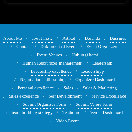
About Me
about-me-2
Artikel
Beranda
Bussines
Contact
Dokumentasi Event
Event Organizers
Event Venues
Hubungi kami
Human Resoursces management
Leadership
Leadership excellence
Leadershipp
Negotiation skill training
Organizer Dashboard
Personal excellence
Sales
Sales & Marketing
Sales excellence
Self Development
Service Excellence
Submit Organizer Form
Submit Venue Form
team building strategy
Testimoni
Venue Dashboard
Video Event