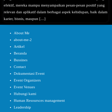
efektif, mereka mampu menyampaikan pesan-pesan positif yang
relevan dan aplikatif dalam berbagai aspek kehidupan, baik dalam
karier, bisnis, maupun […]
About Me
about-me-2
Artikel
Beranda
Bussines
Contact
Dokumentasi Event
Event Organizers
Event Venues
Hubungi kami
Human Resoursces management
Leadership