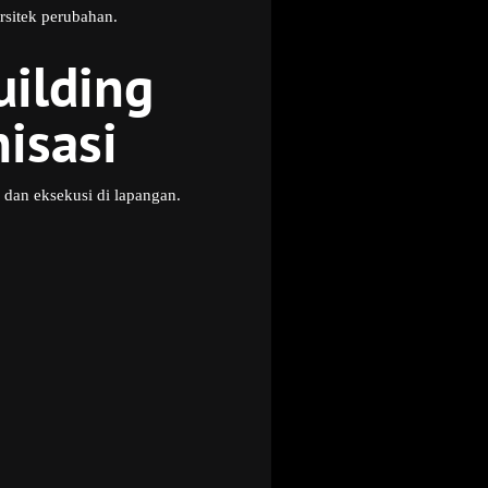
rsitek perubahan.
uilding
isasi
n dan eksekusi di lapangan.