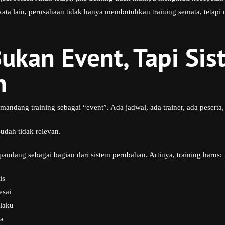
kata lain, perusahaan tidak hanya membutuhkan training semata, tetap
Bukan Event, Tapi Si
n
ndang training sebagai “event”. Ada jadwal, ada trainer, ada peserta, l
udah tidak relevan.
andang sebagai bagian dari sistem perubahan. Artinya, training harus:
is
esai
ilaku
a