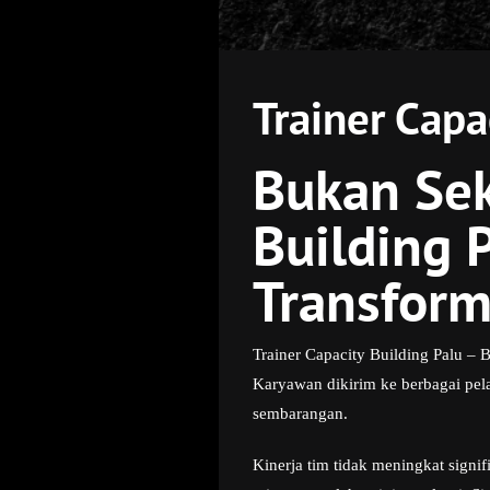
Trainer Cap
Bukan Sek
Building 
Transform
Trainer Capacity Building Palu – 
Karyawan dikirim ke berbagai pela
sembarangan.
Kinerja tim tidak meningkat signi