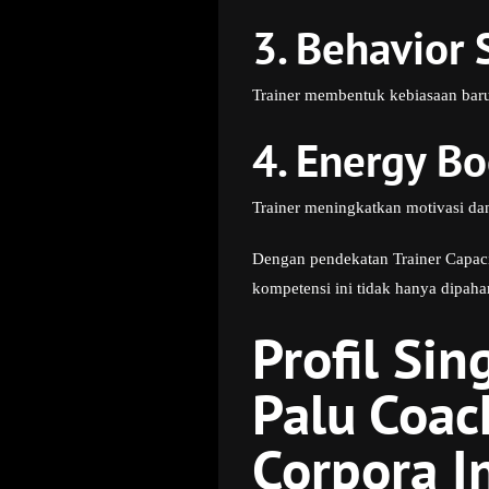
3. Behavior 
Trainer membentuk kebiasaan baru
4. Energy Bo
Trainer meningkatkan motivasi dan
Dengan pendekatan Trainer Capacit
kompetensi ini tidak hanya dipahami
Profil Sin
Palu Coac
Corpora I