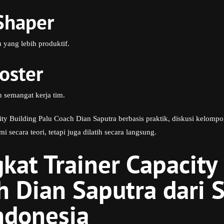
Shaper
 yang lebih produktif.
oster
 semangat kerja tim.
y Building Palu Coach Dian Saputra berbasis praktik, diskusi kelompok,
 secara teori, tetapi juga dilatih secara langsung.
gkat Trainer Capacity
h Dian Saputra dari S
ndonesia