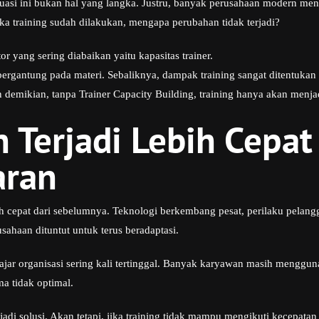
ituasi ini bukan hal yang langka. Justru, banyak perusahaan modern men
ika training sudah dilakukan, mengapa perubahan tidak terjadi?
or yang sering diabaikan yaitu kapasitas trainer.
 bergantung pada materi. Sebaliknya, dampak training sangat ditentuka
mikian, tanpa Trainer Capacity Building, training hanya akan menjadi a
 Terjadi Lebih Cepat 
aran
ebih cepat dari sebelumnya. Teknologi berkembang pesat, perilaku pelan
usahaan dituntut untuk terus beradaptasi.
ar organisasi sering kali tertinggal. Banyak karyawan masih menggu
ma tidak optimal.
jadi solusi. Akan tetapi, jika training tidak mampu mengikuti kecepatan