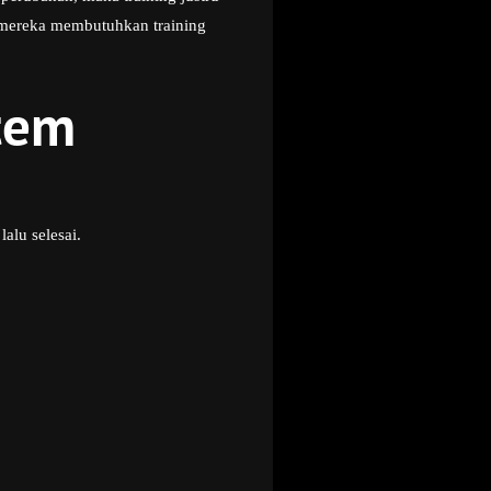
i mereka membutuhkan training
stem
alu selesai.