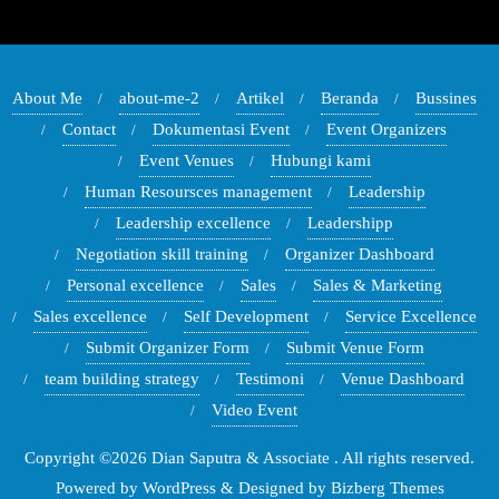
About Me
about-me-2
Artikel
Beranda
Bussines
Contact
Dokumentasi Event
Event Organizers
Event Venues
Hubungi kami
Human Resoursces management
Leadership
Leadership excellence
Leadershipp
Negotiation skill training
Organizer Dashboard
Personal excellence
Sales
Sales & Marketing
Sales excellence
Self Development
Service Excellence
Submit Organizer Form
Submit Venue Form
team building strategy
Testimoni
Venue Dashboard
Video Event
Copyright ©2026 Dian Saputra & Associate . All rights reserved.
Powered by
WordPress
&
Designed by
Bizberg Themes