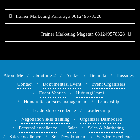
Navigasi
pos
Trainer Marketing Ponorogo 081249578328
Trainer Marketing Magetan 081249578328
About Me
about-me-2
Artikel
Beranda
Bussines
Contact
Dokumentasi Event
Event Organizers
Event Venues
Hubungi kami
Human Resoursces management
Leadership
Leadership excellence
Leadershipp
Negotiation skill training
Organizer Dashboard
Personal excellence
Sales
Sales & Marketing
Sales excellence
Self Development
Service Excellence