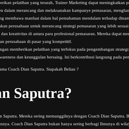
kan pelatihan yang terarah, Trainer Marketing dapat meningkatkan pr
isien dalam merancang dan melaksanakan kampanye pemasaran, menghasil
ing membawa manfaat dalam hal pemahaman mendalam terhadap dinami
inkan perusahaan untuk merancang strategi pemasaran yang lebih sesua
dan kreativitas di antara para profesional pemasaran. Mereka dapat m
an perusahaan di pasar yang kompetitif.
gan memberikan pelatihan yang terfokus pada pengembangan strategi 
areness dan keunggulan bersaing. Ini berkontribusi langsung pada peni
nama Coach Dian Saputra. Siapakah Beliau ?
an Saputra?
n Saputra. Mereka sering memanggilnya dengan Coach Dian Saputra. Bel
ya. Coach Dian Saputra bukan hanya sering berbagi Ilmunya di wilayah