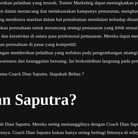
kan pelatihan yang terarah, Trainer Marketing dapat meningkatkan pr
isien dalam merancang dan melaksanakan kampanye pemasaran, menghasil
ing membawa manfaat dalam hal pemahaman mendalam terhadap dinami
inkan perusahaan untuk merancang strategi pemasaran yang lebih sesua
dan kreativitas di antara para profesional pemasaran. Mereka dapat m
an perusahaan di pasar yang kompetitif.
gan memberikan pelatihan yang terfokus pada pengembangan strategi 
areness dan keunggulan bersaing. Ini berkontribusi langsung pada peni
nama Coach Dian Saputra. Siapakah Beliau ?
an Saputra?
lah Dian Saputra. Mereka sering memanggilnya dengan Coach Dian Saputr
a. Coach Dian Saputra bukan hanya sering berbagi Ilmunya di wilayah 