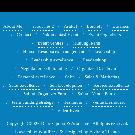
About Me
about-me-2
Artikel
Beranda
Bussines
Contact
Dokumentasi Event
Event Organizers
Event Venues
Hubungi kami
Human Resoursces management
Leadership
Leadership excellence
Leadershipp
Negotiation skill training
Organizer Dashboard
Personal excellence
Sales
Sales & Marketing
Sales excellence
Self Development
Service Excellence
Submit Organizer Form
Submit Venue Form
team building strategy
Testimoni
Venue Dashboard
Video Event
Copyright ©2026 Dian Saputra & Associate . All rights reserved.
Powered by
WordPress
&
Designed by
Bizberg Themes