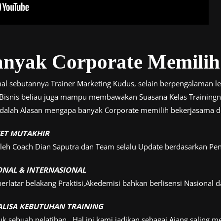
nyak Corporate Memilih
al sebutannya Trainer Marketing Kudus, selain berpengalaman le
Bisnis beliau juga mampu membawakan Suasana Kelas Training
 adalah Alasan mengapa banyak Corporate memilih bekerjasama d
SET MUTAKHIR
oleh Coach Dian Saputra dan Team selalu Update berdasarkan Pe
IONAL & INTERNASIONAL
rlatar belakang Praktisi,Akedemisi bahkan berlisensi Nasional d
ALISA KEBUTUHAN TRAINING
uk sebuah pelatihan . Hal ini kami jadikan sebagai Ajang salin