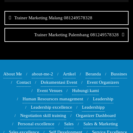
Navigasi
pos
Trainer Marketing Malang 081249578328
Trainer Marketing Palembang 081249578328
About Me
about-me-2
Artikel
Beranda
Bussines
Contact
Dokumentasi Event
Event Organizers
Event Venues
Hubungi kami
Human Resoursces management
Leadership
Leadership excellence
Leadershipp
Negotiation skill training
Organizer Dashboard
Personal excellence
Sales
Sales & Marketing
Sales excellence
Self Development
Service Excellence