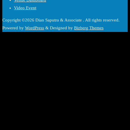
Video Event
Copyright ©2026 Dian Saputra & Associate . All rights reserved.
Powered by
WordPress
&
Designed by
Bizberg Themes