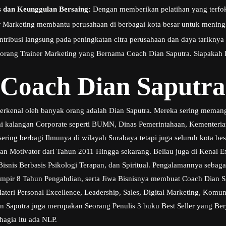
 dan Keunggulan Bersaing:
Dengan memberikan pelatihan yang terfo
er Marketing membantu perusahaan di berbagai kota besar untuk menin
ntribusi langsung pada peningkatan citra perusahaan dan daya tariknya 
seorang Trainer Marketing yang Bernama Coach Dian Saputra. Siapakah 
 Coach Dian Saputra
terkenal oleh banyak orang adalah Dian Saputra. Mereka sering mema
gai kalangan Corporate seperti BUMN, Dinas Pemerintahaan, Kementeria
ring berbagi Ilmunya di wilayah Surabaya tetapi juga seluruh kota bes
 dan Motivator dari Tahun 2011 Hingga sekarang. Beliau juga di Kenal E
is Berbasis Psikologi Terapan, dan Spiritual. Pengalamannya sebaga
mpir 8 Tahun Pengabdian, serta Jiwa Bisnisnya membuat Coach Dian S
ri Personal Excellence, Leadership, Sales, Digital Marketing, Komunik
an Saputra juga merupakan Seorang Penulis 3 buku Best Seller yang Berj
hagia itu ada NLP.