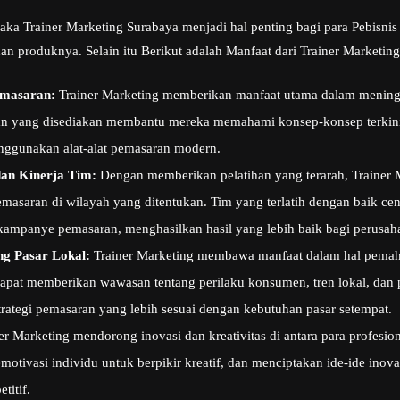
aka Trainer Marketing Surabaya menjadi hal penting bagi para Pebisni
dan produknya. Selain itu Berikut adalah Manfaat dari Trainer Marketi
emasaran:
Trainer Marketing memberikan manfaat utama dalam meningk
han yang disediakan membantu mereka memahami konsep-konsep terkini
enggunakan alat-alat pemasaran modern.
dan Kinerja Tim:
Dengan memberikan pelatihan yang terarah, Trainer 
pemasaran di wilayah yang ditentukan. Tim yang terlatih dengan baik ce
ampanye pemasaran, menghasilkan hasil yang lebih baik bagi perusah
g Pasar Lokal:
Trainer Marketing membawa manfaat dalam hal pema
dapat memberikan wawasan tentang perilaku konsumen, tren lokal, dan
rategi pemasaran yang lebih sesuai dengan kebutuhan pasar setempat.
er Marketing mendorong inovasi dan kreativitas di antara para profesi
tivasi individu untuk berpikir kreatif, dan menciptakan ide-ide ino
titif.