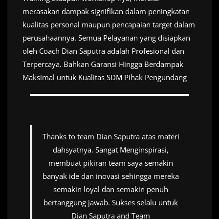
merasakan dampak signifikan dalam peningkatan
kualitas personal maupun pencapaian target dalam
perusahaannya. Semua Pelayanan yang disiapkan
oleh Coach Dian Saputra adalah Profesional dan
Terpercaya. Bahkan Garansi Hingga Berdampak
Maksimal untuk Kualitas SDM Pihak Pengundang
Thanks to team Dian Saputra atas materi
dahsyatnya. Sangat Menginspirasi,
membuat pikiran team saya semakin
banyak ide dan inovasi sehingga mereka
semakin loyal dan semakin penuh
bertanggung jawab. Sukses selalu untuk
Dian Saputra and Team