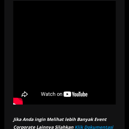
Jika Anda ingin Melihat lebih Banyak Event
Corporate Lainnya Silahkan
Klik Dokumentasi