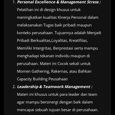
Personal Excellence & Management Stress :
Pelatihan ini di design khusus untuk
meningkatkan kualitas Kinerja Personal dalam
melaksanakan Tugas baik pribadi maupun
konteks perusahaan. Tujuannya adalah Menjadi
Pribadi Berkualitas,Loyalitas, Kreatifitas,
Memiliki Intergritas, Berprestasi serta mampu
menghadapi tekanan individu maupun di
perusahaan. Materi ini Cocok sekali untuk
Momen Gathering, Rakernas, atau Bahkan
Capacity Building Peusahaan
Leadership & Teamwork Management :
Materi ini khusus untuk para leader dan team
agar mampu bersinergi dengan baik dalam
mencapai sebuah tujuan besar di perusahaan.