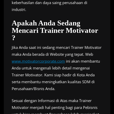
keberhasilan dan daya saing perusahaan di
industri.
Apakah Anda Sedang
Mencari Trainer Motivator
?
Jika Anda saat ini sedang mencari Trainer Motivator
maka Anda berada di Website yang tepat. Web
www.motivatorcorporate.com
ini akan membantu
Anda untuk mengenali lebih detail mengenai
Trainer Motivator. Kami siap hadir di Kota Anda
serta membantu meningkatkan kualitas SDM di
Perusahaan/Bisnis Anda.
Sesuai dengan Informasi di Atas maka Trainer
Motivator menjadi hal penting bagi para Pebisnis