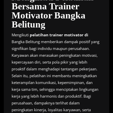
Bersama Trainer
Motivator Bangka
Belitung
Mengikuti
pelatihan trainer motivator di
Bangka Belitung memberikan dampak positif yang
signifikan bagi individu maupun perusahaan.
Karyawan akan merasakan peningkatan motivasi,
kepercayaan diri, serta pola pikir yang lebih
proaktif dalam menghadapi tantangan pekerjaan.
Selain itu, pelatihan ini membantu meningkatkan
keterampilan komunikasi, kepemimpinan, dan
kerja sama tim, sehingga menciptakan lingkungan
kerja yang lebih harmonis dan produktif. Bagi
perusahaan, dampaknya terlihat dalam
peningkatan kinerja, loyalitas karyawan, serta