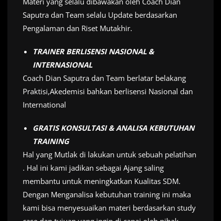
Materi yang selalu dibawakan oleh Coach Dian
Saputra dan Team selalu Update berdasarkan
Pengalaman dan Riset Mutakhir.
TRAINER BERLISENSI NASIONAL &
INTERNASIONAL
Coach Dian Saputra dan Team berlatar belakang
Praktisi,Akedemisi bahkan berlisensi Nasional dan
International
GRATIS KONSULTASI & ANALISA KEBUTUHAN
TRAINING
Hal yang Mutlak di lakukan untuk sebuah pelatihan
. Hal ini kami jadikan sebagai Ajang saling
membantu untuk meningkatkan Kualitas SDM.
Dengan Menganalisa kebutuhan training ini maka
kami bisa menyesuaikan materi berdasarkan study