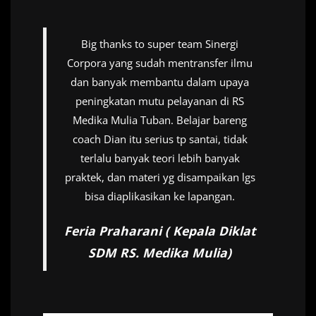
Big thanks to super team Sinergi
Corpora yang sudah mentransfer ilmu
dan banyak membantu dalam upaya
peningkatan mutu pelayanan di RS
Medika Mulia Tuban. Belajar bareng
coach Dian itu serius tp santai, tidak
terlalu banyak teori lebih banyak
praktek, dan materi yg disampaikan lgs
bisa diaplikasikan ke lapangan.
Feria Praharani ( Kepala Diklat
SDM RS. Medika Mulia)