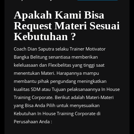
Apakah Kami Bisa
Request Materi Sesuai
Kebutuhan ?
Coach Dian Saputra selaku Trainer Motivator
Bangka Belitung senantiasa memberikan
keleluasaan dan Flexibelitas yang tinggi saat
menentukan Materi. Harapannya mampu
membantu pihak pengundang meningkatkan
kualitas SDM atau Tujuan pelaksanaannya In House
Training Corporate. Berikut adalah Materi-Materi
yang Bisa Anda Pilih untuk menyesuaikan
Kebutuhan In House Training Corporate di
Perusahaan Anda :