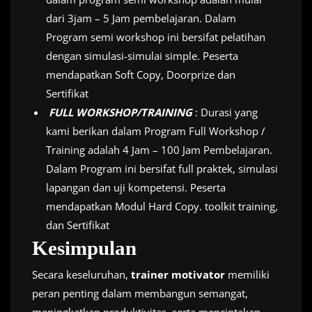
dari 3jam – 5 Jam pembelajaran. Dalam
Program semi workshop ini bersifat pelatihan
dengan simulasi-simulai simple. Peserta
mendapatkan Soft Copy, Doorprize dan
Sertifikat
FULL WORKSHOP/TRAINING
: Durasi yang
kami berikan dalam Program Full Workshop /
Training adalah 4 Jam – 100 Jam Pembelajaran.
Dalam Program ini bersifat full praktek, simulasi
lapangan dan uji kompetensi. Peserta
mendapatkan Modul Hard Copy. toolkit training,
dan Sertifikat
Kesimpulan
Secara keseluruhan,
trainer motivator
memiliki
peran penting dalam membangun semangat,
meningkatkan produktivitas, serta menciptakan