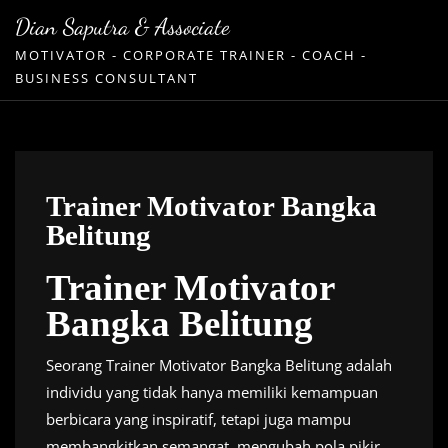
Skip
Dian Saputra & Associate
to
MOTIVATOR - CORPORATE TRAINER - COACH -
content
BUSINESS CONSULTANT
Trainer Motivator Bangka
Belitung
Trainer Motivator
Bangka Belitung
Seorang Trainer Motivator Bangka Belitung adalah
individu yang tidak hanya memiliki kemampuan
berbicara yang inspiratif, tetapi juga mampu
membangkitkan semangat, mengubah pola pikir,