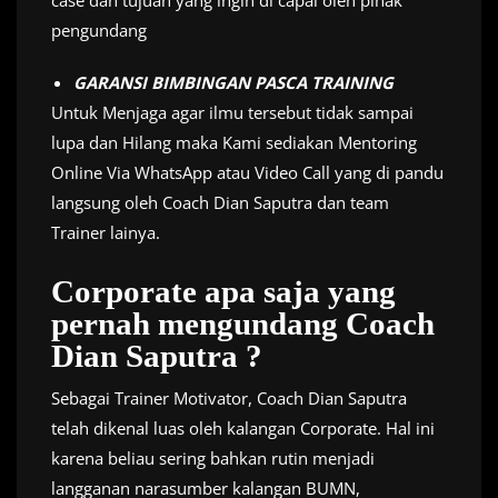
case dan tujuan yang ingin di capai oleh pihak
pengundang
GARANSI BIMBINGAN PASCA TRAINING
Untuk Menjaga agar ilmu tersebut tidak sampai
lupa dan Hilang maka Kami sediakan Mentoring
Online Via WhatsApp atau Video Call yang di pandu
langsung oleh Coach Dian Saputra dan team
Trainer lainya.
Corporate apa saja yang
pernah mengundang Coach
Dian Saputra ?
Sebagai Trainer Motivator, Coach Dian Saputra
telah dikenal luas oleh kalangan Corporate. Hal ini
karena beliau sering bahkan rutin menjadi
langganan narasumber kalangan BUMN,