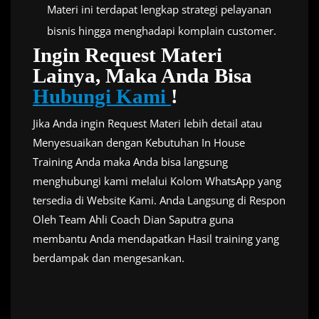
Materi ini terdapat lengkap strategi pelayanan
bisnis hingga menghadapi komplain customer.
Ingin Request Materi
Lainya, Maka Anda Bisa
Hubungi Kami
!
Jika Anda ingin Request Materi lebih detail atau
Menyesuaikan dengan Kebutuhan In House
Training Anda maka Anda bisa langsung
menghubungi kami melalui Kolom WhatsApp yang
tersedia di Website Kami. Anda Langsung di Respon
Oleh Team Ahli Coach Dian Saputra guna
membantu Anda mendapatkan Hasil training yang
berdampak dan mengesankan.