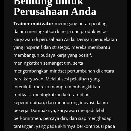
Belitung untuk
Perusahaan Anda
Trainer motivator
memegang peran penting
dalam meningkatkan kinerja dan produktivitas
karyawan di perusahaan Anda. Dengan pendekatan
yang inspiratif dan strategis, mereka membantu
membangun budaya kerja yang positif,
meningkatkan semangat tim, serta
mengembangkan mindset pertumbuhan di antara
para karyawan. Melalui sesi pelatihan yang
interaktif, mereka mampu membangkitkan
motivasi, meningkatkan keterampilan
kepemimpinan, dan mendorong inovasi dalam
bekerja. Dampaknya, karyawan menjadi lebih
berkomitmen, percaya diri, dan siap menghadapi
tantangan, yang pada akhirnya berkontribusi pada