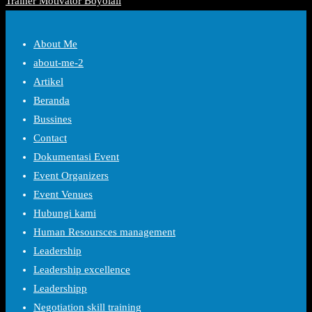
Trainer Motivator Boyolali
About Me
about-me-2
Artikel
Beranda
Bussines
Contact
Dokumentasi Event
Event Organizers
Event Venues
Hubungi kami
Human Resoursces management
Leadership
Leadership excellence
Leadershipp
Negotiation skill training