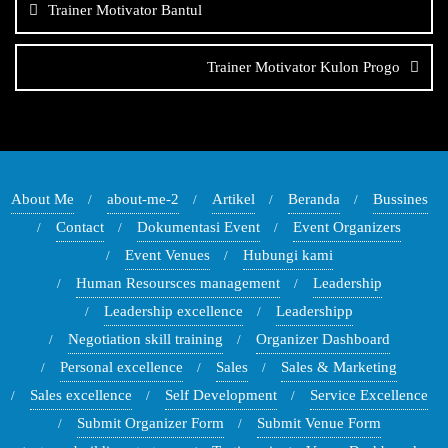
pos
Trainer Motivator Bantul
Trainer Motivator Kulon Progo
About Me
about-me-2
Artikel
Beranda
Bussines
Contact
Dokumentasi Event
Event Organizers
Event Venues
Hubungi kami
Human Resoursces management
Leadership
Leadership excellence
Leadershipp
Negotiation skill training
Organizer Dashboard
Personal excellence
Sales
Sales & Marketing
Sales excellence
Self Development
Service Excellence
Submit Organizer Form
Submit Venue Form